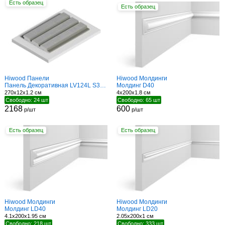
Есть образец
Есть образец
Hiwood Панели
Hiwood Молдинги
Панель Декоративная LV124L S339S
Молдинг D40
270x12x1.2 см
4x200x1.8 см
Свободно: 24 шт
Свободно: 65 шт
2168
600
р/шт
р/шт
Есть образец
Есть образец
Hiwood Молдинги
Hiwood Молдинги
Молдинг LD40
Молдинг LD20
4.1x200x1.95 см
2.05x200x1 см
Свободно: 218 шт
Свободно: 333 шт