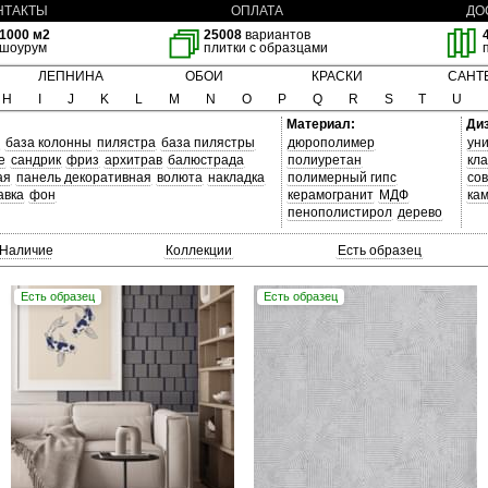
НТАКТЫ
ОПЛАТА
ДО
1000 м2
25008
вариантов
шоурум
плитки с образцами
ЛЕПНИНА
ОБОИ
КРАСКИ
САНТ
H
I
J
K
L
M
N
O
P
Q
R
S
T
U
Материал:
Ди
база колонны
пилястра
база пилястры
дюрополимер
ун
е
сандрик
фриз
архитрав
балюстрада
полиуретан
кла
ая
панель декоративная
волюта
накладка
полимерный гипс
со
авка
фон
керамогранит
МДФ
ка
пенополистирол
дерево
Наличие
Коллекции
Есть образец
Есть образец
Есть образец