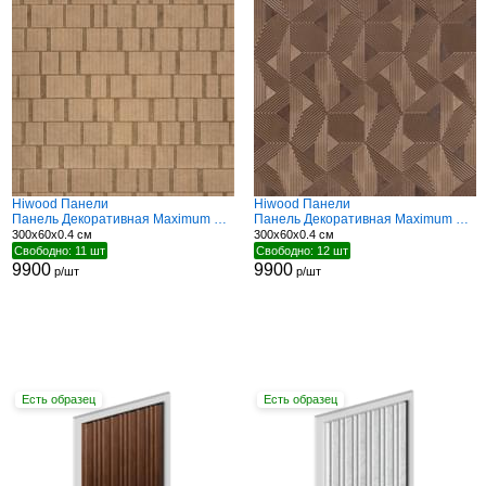
Hiwood Панели
Hiwood Панели
Панель Декоративная Maximum DM626 BR70
Панель Декоративная Maximum DM629 BR68
300x60x0.4 см
300x60x0.4 см
Свободно: 11 шт
Свободно: 12 шт
9900
9900
р/шт
р/шт
Есть образец
Есть образец