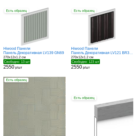
Есть образец
Есть образец
Hiwood Панели
Hiwood Панели
Панель Декоративная LV139 GN69
Панель Декоративная LV121 BR395K
270x12x1.2 см
270x12x1.2 см
Свободно: 13 шт
Свободно: 123 шт
2550
2550
р/шт
р/шт
Есть образец
Есть образец