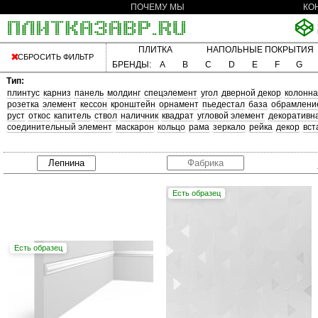
ПОЧЕМУ МЫ
КО
ПЛИТКА
НАПОЛЬНЫЕ ПОКРЫТИЯ
СБРОСИТЬ ФИЛЬТР
БРЕНДЫ:
A
B
C
D
E
F
G
Тип:
плинтус
карниз
панель
молдинг
спецэлемент
угол
дверной декор
колонна
розетка
элемент
кессон
кронштейн
орнамент
пьедестал
база
обрамлени
руст
откос
капитель
ствол
наличник
квадрат
угловой элемент
декоративн
соединительный элемент
маскарон
кольцо
рама
зеркало
рейка
декор
вст
Есть образец
Есть образец