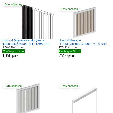
Есть образец
Есть образец
Hiwood Финишные Молдинги
Hiwood Панели
Финишный Молдинг LF129A BR395NK
Панель Декоративная LV129 BR417N
3.36x270x1.1 см
270x12x1.1 см
Свободно: 35 шт
Свободно: 32 шт
1050
2550
р/шт
р/шт
Есть образец
Есть образец