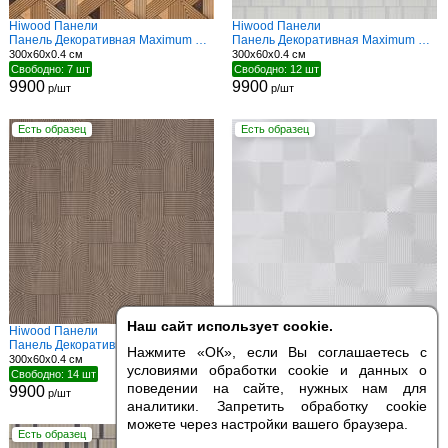
Hiwood Панели
Hiwood Панели
Панель Декоративная Maximum DM629 BR55
Панель Декоративная Maximum DM626 IV47
300x60x0.4 см
300x60x0.4 см
Свободно: 7 шт
Свободно: 12 шт
9900
9900
р/шт
р/шт
Есть образец
Есть образец
Наш сайт использует cookie.
Hiwood Панели
Hiwood Панели
Панель Декоративная Maximum DM625 BR73
Панель Декоративная Maximum DM625 IV15
Нажмите «ОК», если Вы соглашаетесь с
300x60x0.4 см
300x60x0.4 см
условиями обработки cookie и данных о
Свободно: 14 шт
Свободно: 11 шт
поведении на сайте, нужных нам для
9900
9900
р/шт
р/шт
аналитики. Запретить обработку cookie
можете через настройки вашего браузера.
Есть образец