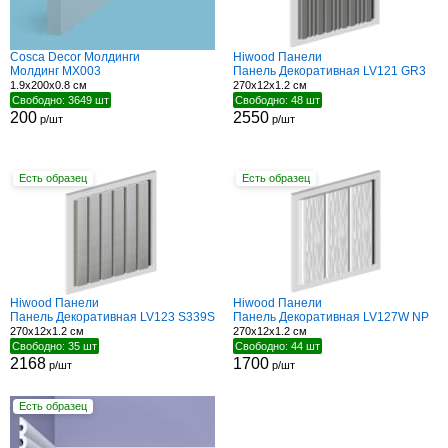
Cosca Decor Молдинги
Hiwood Панели
Молдинг MX003
Панель Декоративная LV121 GR3
1.9x200x0.8 см
270x12x1.2 см
Свободно: 3649 шт
Свободно: 48 шт
200
2550
р/шт
р/шт
Есть образец
Есть образец
Hiwood Панели
Hiwood Панели
Панель Декоративная LV123 S339S
Панель Декоративная LV127W NP
270x12x1.2 см
270x12x1.2 см
Свободно: 35 шт
Свободно: 44 шт
2168
1700
р/шт
р/шт
Есть образец