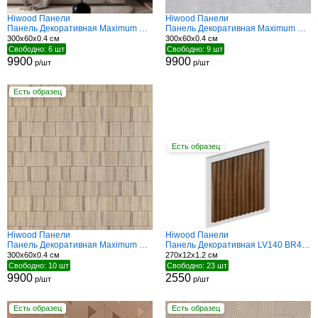
Hiwood Панели
Hiwood Панели
Панель Декоративная Maximum DM626 BU7
Панель Декоративная Maximum DM625 GR36
300x60x0.4 см
300x60x0.4 см
Свободно: 6 шт
Свободно: 9 шт
9900
9900
р/шт
р/шт
Есть образец
Есть образец
Hiwood Панели
Hiwood Панели
Панель Декоративная Maximum DM626 BR50
Панель Декоративная LV140 BR489G
300x60x0.4 см
270x12x1.2 см
Свободно: 10 шт
Свободно: 23 шт
9900
2550
р/шт
р/шт
Есть образец
Есть образец