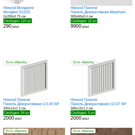
Hiwood Молдинги
Hiwood Панели
Молдинг D1020
Панель Декоративная Maximum DM629 W14
2x200x0.75 см
300x60x0.4 см
Свободно: 124 шт
Свободно: 12 шт
290
9900
р/шт
р/шт
Есть образец
Есть образец
Hiwood Панели
Hiwood Панели
Панель Декоративная LV136 NP
Панель Декоративная LV137 NP
300x12x1.2 см
300x12x1.2 см
Свободно: 54 шт
Свободно: 5 шт
2000
2000
р/шт
р/шт
Есть образец
Есть образец