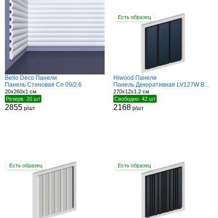
Есть образец
Bello Deco Панели
Hiwood Панели
Панель Стеновая Сп 09/2.6
Панель Декоративная LV127W BU22K
20x260x1 см
270x12x1.2 см
Резерв: 20 шт
Свободно: 42 шт
2855
2168
р/шт
р/шт
Есть образец
Есть образец