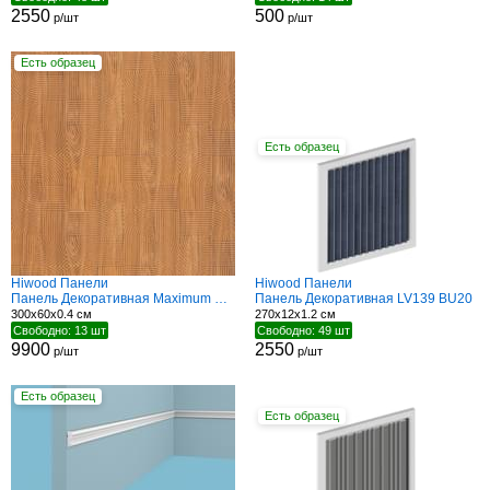
2550
500
р/шт
р/шт
Есть образец
Есть образец
Hiwood Панели
Hiwood Панели
Панель Декоративная Maximum DM625 BR72
Панель Декоративная LV139 BU20
300x60x0.4 см
270x12x1.2 см
Свободно: 13 шт
Свободно: 49 шт
9900
2550
р/шт
р/шт
Есть образец
Есть образец