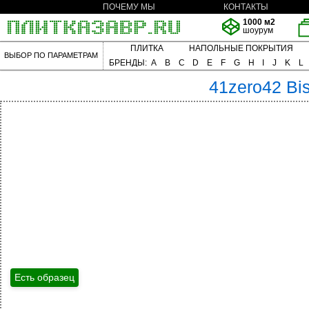
ПОЧЕМУ МЫ
КОНТАКТЫ
1000 м2
шоурум
ПЛИТКА
НАПОЛЬНЫЕ ПОКРЫТИЯ
ВЫБОР ПО ПАРАМЕТРАМ
БРЕНДЫ:
A
B
C
D
E
F
G
H
I
J
K
L
41zero42
Bis
Есть образец