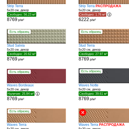
Strip Terra
Strip Terra
РАСПРОДАЖА
5x20 см, декор
5x20 см, декор
Свободно: 56.23 м²
Свободно: 1.76 м²
8769
6222
р/м²
р/м²
Есть образец
Есть образец
Stud Salvia
Stud Terra
5x20 см, декор
5x20 см, декор
Свободно: 20.62 м²
Свободно: 27.97 м²
8769
8769
р/м²
р/м²
Есть образец
Есть образец
Waves Bordeaux
Waves Notte
5x20 см, декор
5x20 см, декор
Наличие: 25.84 м²
Свободно: 39.61 м²
8769
8769
р/м²
р/м²
Есть образец
Waves Terra
Waves Terra
РАСПРОДАЖА
5x20 см, декор
5x20 см, декор