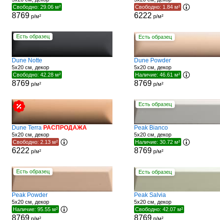
Свободно: 29.06 м²
Свободно: 1.84 м²
8769
6222
р/м²
р/м²
Есть образец
Есть образец
Dune Notte
Dune Powder
5x20 см, декор
5x20 см, декор
Свободно: 42.28 м²
Наличие: 46.61 м²
8769
8769
р/м²
р/м²
Есть образец
Dune Terra
РАСПРОДАЖА
Peak Bianco
5x20 см, декор
5x20 см, декор
Свободно: 2.13 м²
Наличие: 30.72 м²
6222
8769
р/м²
р/м²
Есть образец
Есть образец
Peak Powder
Peak Salvia
5x20 см, декор
5x20 см, декор
Наличие: 95.55 м²
Свободно: 42.07 м²
8769
8769
р/м²
р/м²