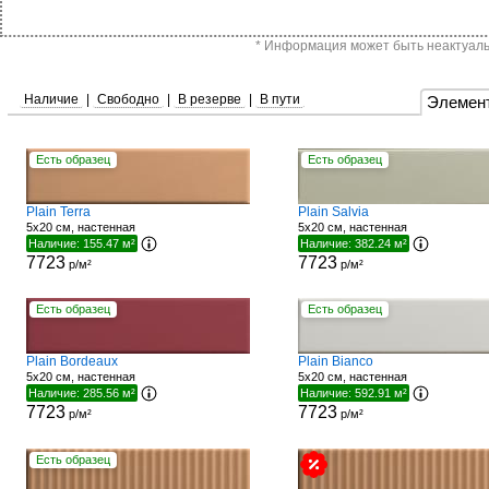
* Информация может быть неактуальн
Наличие
|
Свободно
|
В резерве
|
В пути
Элемен
Есть образец
Есть образец
Plain Terra
Plain Salvia
5x20 см, настенная
5x20 см, настенная
Наличие: 155.47 м²
Наличие: 382.24 м²
7723
7723
р/м²
р/м²
Есть образец
Есть образец
Plain Bordeaux
Plain Bianco
5x20 см, настенная
5x20 см, настенная
Наличие: 285.56 м²
Наличие: 592.91 м²
7723
7723
р/м²
р/м²
Есть образец