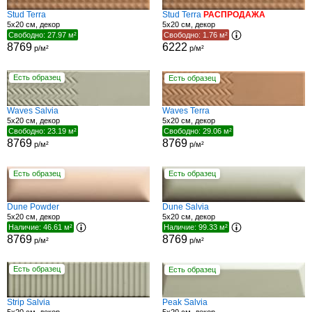
Stud Terra
Stud Terra
РАСПРОДАЖА
5x20 см, декор
5x20 см, декор
Свободно: 27.97 м²
Свободно: 1.76 м²
8769
6222
р/м²
р/м²
Есть образец
Есть образец
Waves Salvia
Waves Terra
5x20 см, декор
5x20 см, декор
Свободно: 23.19 м²
Свободно: 29.06 м²
8769
8769
р/м²
р/м²
Есть образец
Есть образец
Dune Powder
Dune Salvia
5x20 см, декор
5x20 см, декор
Наличие: 46.61 м²
Наличие: 99.33 м²
8769
8769
р/м²
р/м²
Есть образец
Есть образец
Strip Salvia
Peak Salvia