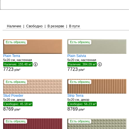
Наличие
|
Свободно
|
В резерве
|
В пути
Есть образец
Есть образец
Plain Terra
Plain Salvia
5x20 см, настенная
5x20 см, настенная
Наличие: 155.48 м²
Наличие: 384.09 м²
7723
7723
р/м²
р/м²
Есть образец
Есть образец
Stud Powder
Strip Terra
5x20 см, декор
5x20 см, декор
Свободно: 45.18 м²
Свободно: 56.23 м²
8769
8769
р/м²
р/м²
Есть образец
Есть образец