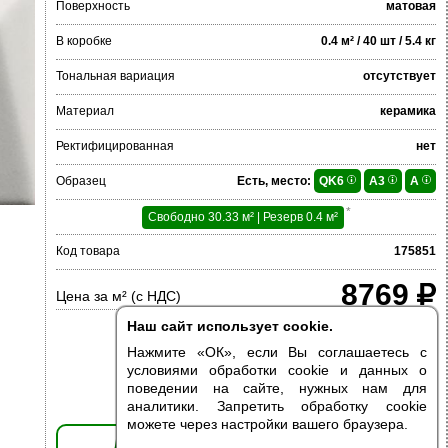
Поверхность
матовая
В коробке
0.4 м² / 40 шт / 5.4 кг
Тональная вариация
отсутствует
Материал
керамика
Ректифицированная
нет
Образец
Есть, место:
QK6
A3
A
*
Свободно 30.33 м² | Резерв 0.4 м²
Код товара
175851
8769
Цена за м² (с НДС)
Наш сайт использует cookie.
Нажмите «ОК», если Вы соглашаетесь с
условиями обработки cookie и данных о
поведении на сайте, нужных нам для
аналитики. Запретить обработку cookie
можете через настройки вашего браузера.
ДОБАВИТЬ В КОРЗИНУ