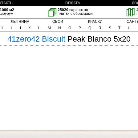
НТАКТЫ
ОПЛАТА
ДО
1000 м2
25020
вариантов
шоурум
плитки с образцами
ЛЕПНИНА
ОБОИ
КРАСКИ
САНТ
H
I
J
K
L
M
N
O
P
Q
R
S
T
U
41zero42
Biscuit
Peak Bianco 5x20