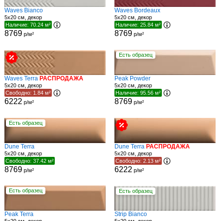
Waves Bianco
Waves Bordeaux
5x20 см, декор
5x20 см, декор
Наличие: 70.24 м²
Наличие: 25.84 м²
8769
8769
р/м²
р/м²
Есть образец
Waves Terra
РАСПРОДАЖА
Peak Powder
5x20 см, декор
5x20 см, декор
Свободно: 1.84 м²
Наличие: 95.56 м²
6222
8769
р/м²
р/м²
Есть образец
Dune Terra
Dune Terra
РАСПРОДАЖА
5x20 см, декор
5x20 см, декор
Свободно: 37.42 м²
Свободно: 2.13 м²
8769
6222
р/м²
р/м²
Есть образец
Есть образец
Peak Terra
Strip Bianco