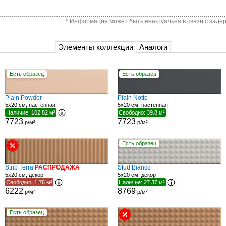
* Информация может быть неактуальна в связи с задер
Элементы коллекции
Аналоги
Есть образец
Есть образец
Plain Powder
Plain Notte
5x20 см, настенная
5x20 см, настенная
Наличие: 102.82 м²
Свободно: 39.8 м²
7723
7723
р/м²
р/м²
Есть образец
Strip Terra
РАСПРОДАЖА
Stud Bianco
5x20 см, декор
5x20 см, декор
Свободно: 1.76 м²
Наличие: 27.37 м²
6222
8769
р/м²
р/м²
Есть образец