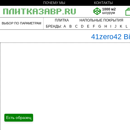
ПОЧЕМУ МЫ
КОНТАКТЫ
1000 м2
шоурум
ПЛИТКА
НАПОЛЬНЫЕ ПОКРЫТИЯ
ВЫБОР ПО ПАРАМЕТРАМ
БРЕНДЫ:
A
B
C
D
E
F
G
H
I
J
K
L
41zero42
Bi
Есть образец