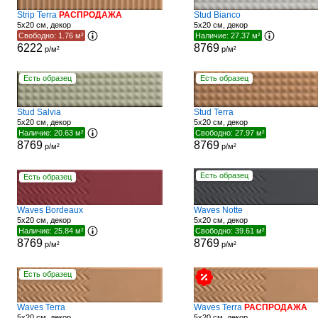
Strip Terra
РАСПРОДАЖА
Stud Bianco
5x20 см, декор
5x20 см, декор
Свободно: 1.76 м²
Наличие: 27.37 м²
6222
8769
р/м²
р/м²
Есть образец
Есть образец
Stud Salvia
Stud Terra
5x20 см, декор
5x20 см, декор
Наличие: 20.63 м²
Свободно: 27.97 м²
8769
8769
р/м²
р/м²
Есть образец
Есть образец
Waves Bordeaux
Waves Notte
5x20 см, декор
5x20 см, декор
Наличие: 25.84 м²
Свободно: 39.61 м²
8769
8769
р/м²
р/м²
Есть образец
Waves Terra
Waves Terra
РАСПРОДАЖА
5x20 см, декор
5x20 см, декор