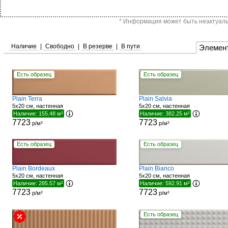
* Информация может быть неактуальн
Наличие
|
Свободно
|
В резерве
|
В пути
Элемен
Есть образец
Есть образец
Plain Terra
Plain Salvia
5x20 см, настенная
5x20 см, настенная
Наличие: 155.48 м²
Наличие: 382.25 м²
7723
7723
р/м²
р/м²
Есть образец
Есть образец
Plain Bordeaux
Plain Bianco
5x20 см, настенная
5x20 см, настенная
Наличие: 285.57 м²
Наличие: 592.91 м²
7723
7723
р/м²
р/м²
Есть образец