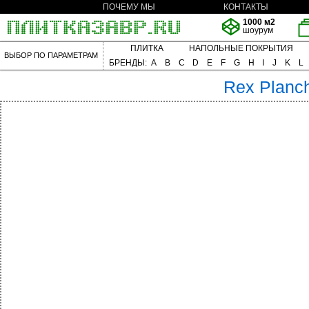
ПОЧЕМУ МЫ
КОНТАКТЫ
1000 м2
шоурум
ПЛИТКА
НАПОЛЬНЫЕ ПОКРЫТИЯ
ВЫБОР ПО ПАРАМЕТРАМ
БРЕНДЫ:
A
B
C
D
E
F
G
H
I
J
K
L
Rex
Planc