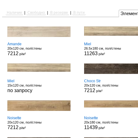
Наличие
|
Свободно
|
В резерве
|
В пути
Элемен
Amande
Miel
20x120 см, пол/стены
26.5x180 см, пол/стены
7212
11263
р/м²
р/м²
Miel
Choco Str
15x120 см, пол/стены
20x120 см, пол/стены
по запросу
7212
р/м²
Noisette
Noisette
20x120 см, пол/стены
20x180 см, пол/стены
7212
11439
р/м²
р/м²