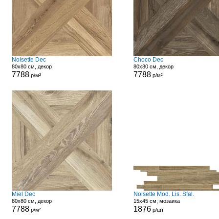
Noisette Dec
Choco Dec
80x80 см, декор
80x80 см, декор
7788
7788
р/м²
р/м²
Miel Dec
Noisette Mod. Lis. Sfal.
80x80 см, декор
15x45 см, мозаика
7788
1876
р/м²
р/шт