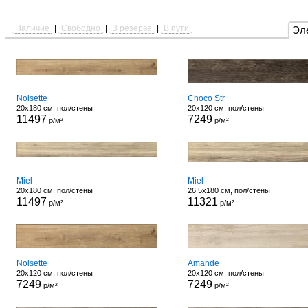
Наличие
|
Свободно
|
В резерве
|
В пути
Эл
Noisette
Choco Str
20x180 см, пол/стены
20x120 см, пол/стены
11497
7249
р/м²
р/м²
Miel
Miel
20x180 см, пол/стены
26.5x180 см, пол/стены
11497
11321
р/м²
р/м²
Noisette
Amande
20x120 см, пол/стены
20x120 см, пол/стены
7249
7249
р/м²
р/м²