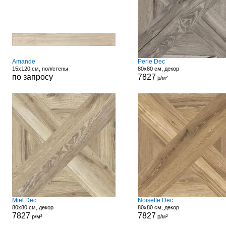
Amande
Perle Dec
15x120 см, пол/стены
80x80 см, декор
по запросу
7827
р/м²
Miel Dec
Noisette Dec
80x80 см, декор
80x80 см, декор
7827
7827
р/м²
р/м²