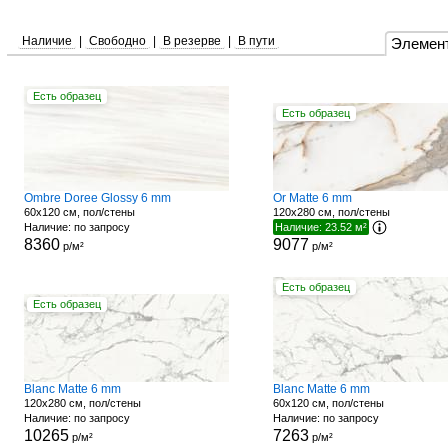
Наличие
|
Свободно
|
В резерве
|
В пути
Элемен
Есть образец
Есть образец
Ombre Doree Glossy 6 mm
Or Matte 6 mm
60x120 см, пол/стены
120x280 см, пол/стены
Наличие: по запросу
Наличие: 23.52 м²
8360
9077
р/м²
р/м²
Есть образец
Есть образец
Blanc Matte 6 mm
Blanc Matte 6 mm
120x280 см, пол/стены
60x120 см, пол/стены
Наличие: по запросу
Наличие: по запросу
10265
7263
р/м²
р/м²