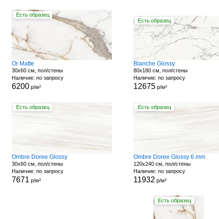
Есть образец
Есть образец
Or Matte
Blanche Glossy
30x60 см, пол/стены
80x180 см, пол/стены
Наличие: по запросу
Наличие: по запросу
6200
12675
р/м²
р/м²
Есть образец
Есть образец
Ombre Doree Glossy
Ombre Doree Glossy 6 mm
30x60 см, пол/стены
120x240 см, пол/стены
Наличие: по запросу
Наличие: по запросу
7671
11932
р/м²
р/м²
Есть образец