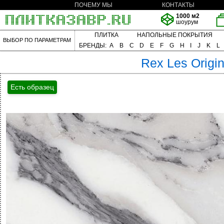
ПОЧЕМУ МЫ
КОНТАКТЫ
1000 м2
шоурум
ПЛИТКА
НАПОЛЬНЫЕ ПОКРЫТИЯ
ВЫБОР ПО ПАРАМЕТРАМ
БРЕНДЫ:
A
B
C
D
E
F
G
H
I
J
K
L
Rex
Les Origi
Есть образец