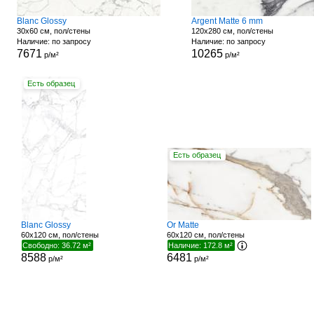
Blanc Glossy
Argent Matte 6 mm
30x60 см, пол/стены
120x280 см, пол/стены
Наличие: по запросу
Наличие: по запросу
7671
10265
р/м²
р/м²
Есть образец
Есть образец
Blanc Glossy
Or Matte
60x120 см, пол/стены
60x120 см, пол/стены
Свободно: 36.72 м²
Наличие: 172.8 м²
8588
6481
р/м²
р/м²