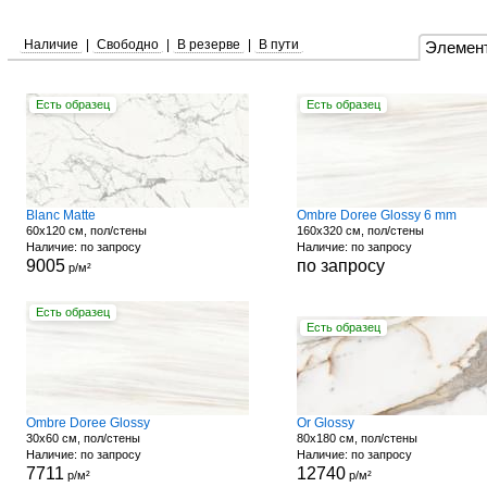
Наличие
|
Свободно
|
В резерве
|
В пути
Элемен
Есть образец
Есть образец
Blanc Matte
Ombre Doree Glossy 6 mm
60x120 см, пол/стены
160x320 см, пол/стены
Наличие: по запросу
Наличие: по запросу
9005
по запросу
р/м²
Есть образец
Есть образец
Ombre Doree Glossy
Or Glossy
30x60 см, пол/стены
80x180 см, пол/стены
Наличие: по запросу
Наличие: по запросу
7711
12740
р/м²
р/м²