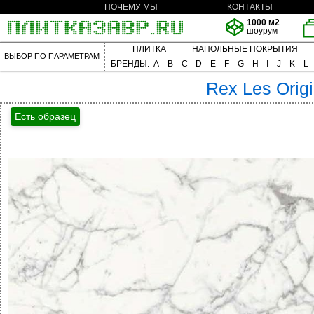
ПОЧЕМУ МЫ
КОНТАКТЫ
1000 м2
шоурум
ПЛИТКА
НАПОЛЬНЫЕ ПОКРЫТИЯ
ВЫБОР ПО ПАРАМЕТРАМ
БРЕНДЫ:
A
B
C
D
E
F
G
H
I
J
K
L
Rex
Les Orig
Есть образец