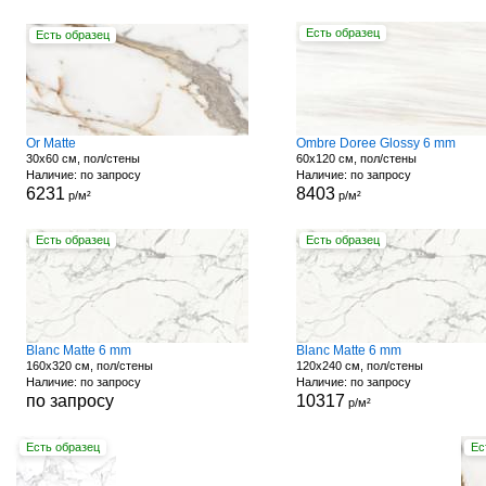
Есть образец
Есть образец
Or Matte
Ombre Doree Glossy 6 mm
30x60 см, пол/стены
60x120 см, пол/стены
Наличие: по запросу
Наличие: по запросу
6231
8403
р/м²
р/м²
Есть образец
Есть образец
Blanc Matte 6 mm
Blanc Matte 6 mm
160x320 см, пол/стены
120x240 см, пол/стены
Наличие: по запросу
Наличие: по запросу
по запросу
10317
р/м²
Есть образец
Ес