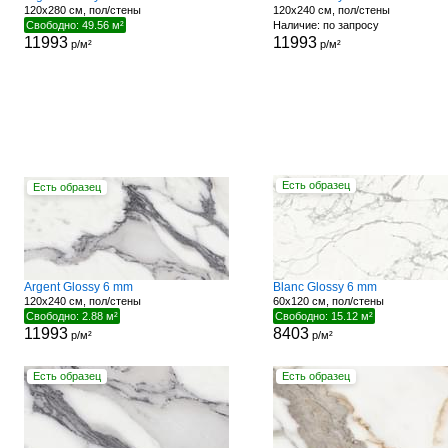
120x280 см, пол/стены
120x240 см, пол/стены
Свободно: 49.56 м²
Наличие: по запросу
11993
11993
р/м²
р/м²
Есть образец
Есть образец
Argent Glossy 6 mm
Blanc Glossy 6 mm
120x240 см, пол/стены
60x120 см, пол/стены
Свободно: 2.88 м²
Свободно: 15.12 м²
11993
8403
р/м²
р/м²
Есть образец
Есть образец