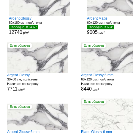
Argent Glossy
Argent Matte
80x180 см, пол/стены
60x120 см, пол/стены
Свободно: 8.64 м²
Свободно: 3.6 м²
12740
9005
р/м²
р/м²
Есть образец
Есть образец
Argent Glossy
Argent Glossy 6 mm
30x60 см, пол/стены
60x120 см, пол/стены
Наличие: по запросу
Наличие: по запросу
7711
8440
р/м²
р/м²
Есть образец
Есть образец
Argent Glossy 6 mm
Blanc Glossy 6 mm