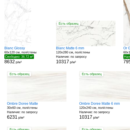
Есть образец
Blanc Glossy
Blanc Matte 6 mm
Or 
60x120 см, пол/стены
120x280 см, пол/стены
60x1
Свободно: 36.72 м²
Наличие: по запросу
Нал
8632
10317
79
р/м²
р/м²
Есть образец
Есть образец
Ombre Doree Matte
Ombre Doree Matte 6 mm
30x60 см, пол/стены
120x240 см, пол/стены
Наличие: по запросу
Наличие: по запросу
6231
10317
р/м²
р/м²
Есть образец
Есть образец