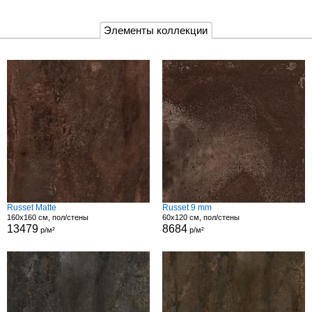
Элементы коллекции
Russet Matte
Russet 9 mm
160x160 см, пол/стены
60x120 см, пол/стены
13479
8684
р/м²
р/м²