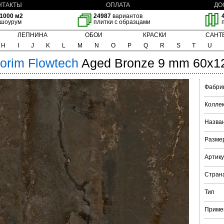
НТАКТЫ
ОПЛАТА
ДО
1000 м2
24987
вариантов
шоурум
плитки с образцами
ЛЕПНИНА
ОБОИ
КРАСКИ
САНТ
H
I
J
K
L
M
N
O
P
Q
R
S
T
U
lorim
Flowtech
Aged Bronze 9 mm 60x1
Фабри
Колле
Назва
Разме
Артик
Стран
Тип
Приме