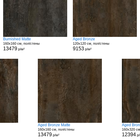
Burnished Matte
Aged Bronze
160x160 см, пол/стены
120x120 см, пол/стены
13479
9153
р/м²
р/м²
Aged Bronze Matte
Aged Bro
160x160 см, пол/стены
160x320 см
13479
12394
р/м²
р/