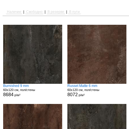
Наличие
|
Свободно
|
В резерве
|
В пути
Burnished 9 mm
Russet Matte 6 mm
60x120 см, пол/стены
60x120 см, пол/стены
8684
8072
р/м²
р/м²