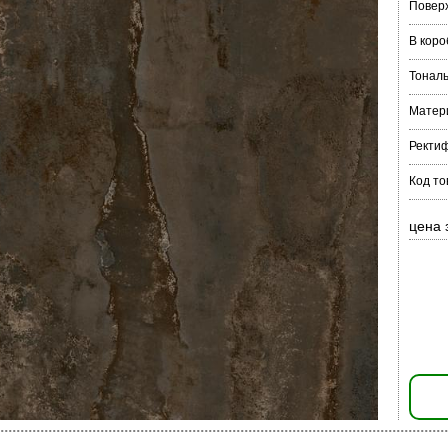
Повер
В коро
Тонал
Матер
Ректи
Код то
цена 