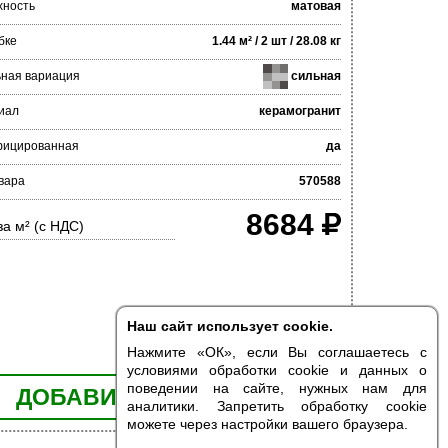
хность
матовая
бке
1.44 м² / 2 шт / 28.08 кг
ьная вариация
сильная
иал
керамогранит
фицированная
да
вара
570588
8684
за м² (с НДС)
Наш сайт использует cookie.
Нажмите «ОК», если Вы соглашаетесь с
условиями обработки cookie и данных о
поведении на сайте, нужных нам для
ДОБАВИТЬ В КОРЗИНУ
аналитики. Запретить обработку cookie
можете через настройки вашего браузера.