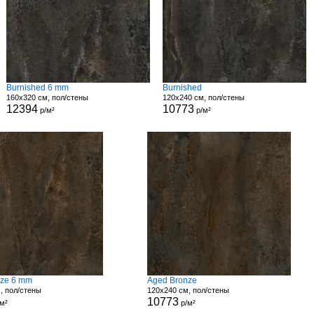
Burnished 6 mm
Burnished
160x320 см, пол/стены
120x240 см, пол/стены
12394
10773
р/м²
р/м²
nze 6 mm
Aged Bronze
, пол/стены
120x240 см, пол/стены
10773
м²
р/м²