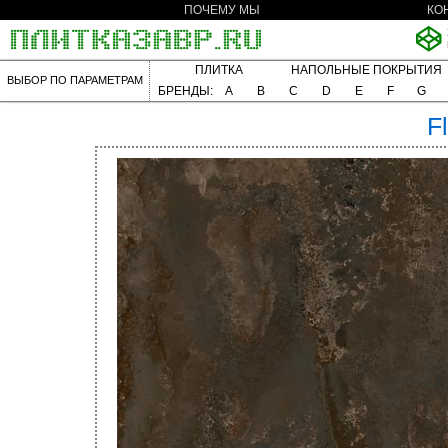
ПОЧЕМУ МЫ
КО
ПЛИТКА
НАПОЛЬНЫЕ ПОКРЫТИЯ
ВЫБОР ПО ПАРАМЕТРАМ
БРЕНДЫ:
A
B
C
D
E
F
G
F