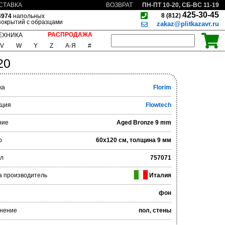
ПН-ПТ 10-20, СБ-ВС 11-19
СТАВКА
ВОЗВРАТ
425-30-45
8 (812)
4974
напольных
покрытий с образцами
zakaz@plitkazavr.ru
РАСПРОДАЖА
ЕХНИКА
V
W
Y
Z
А-Я
#
20
ка
Florim
кция
Flowtech
ние
Aged Bronze 9 mm
р
60x120 см, толщина 9 мм
ул
757071
а производитель
Италия
фон
нение
пол, стены