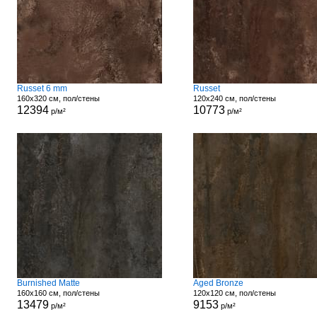
Russet 6 mm
Russet
160x320 см, пол/стены
120x240 см, пол/стены
12394
10773
р/м²
р/м²
Burnished Matte
Aged Bronze
160x160 см, пол/стены
120x120 см, пол/стены
13479
9153
р/м²
р/м²