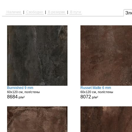
Наличие
|
Свободно
|
В резерве
|
В пути
Эл
Burnished 9 mm
Russet Matte 6 mm
60x120 см, пол/стены
60x120 см, пол/стены
8684
8072
р/м²
р/м²