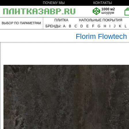
ПОЧЕМУ МЫ
КОНТАКТЫ
1000 м2
шоурум
ПЛИТКА
НАПОЛЬНЫЕ ПОКРЫТИЯ
ВЫБОР ПО ПАРАМЕТРАМ
БРЕНДЫ:
A
B
C
D
E
F
G
H
I
J
K
L
Florim
Flowtech