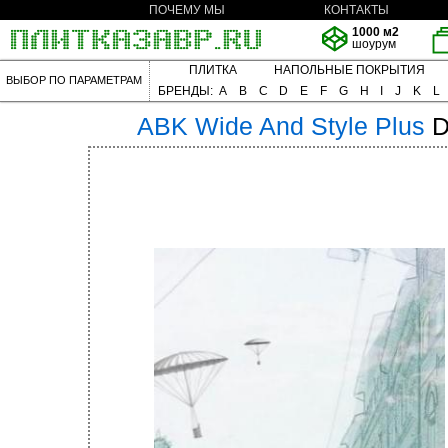
ПОЧЕМУ МЫ
КОНТАКТЫ
1000 м2
шоурум
ПЛИТКА
НАПОЛЬНЫЕ ПОКРЫТИЯ
ВЫБОР ПО ПАРАМЕТРАМ
БРЕНДЫ:
A
B
C
D
E
F
G
H
I
J
K
L
ABK
Wide And Style Plus
D