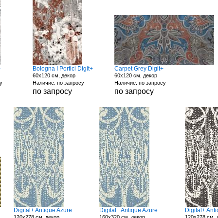
+
Bologna I Portici Digit+
Carpet Grey Digit+
60x120 см, декор
60x120 см, декор
у
Наличие: по запросу
Наличие: по запросу
по запросу
по запросу
Digital+ Antique Azure
Digital+ Antique Azure
Digital+ Ant
120x278 см, декор
160x320 см, декор
120x278 см, 