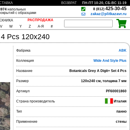
ПН-ПТ 10-20, СБ-ВС 11-19
СТАВКА
ВОЗВРАТ
425-30-45
8 (812)
4974
напольных
покрытий с образцами
zakaz@plitkazavr.ru
РАСПРОДАЖА
ЕХНИКА
V
W
Y
Z
А-Я
#
t 4 Pcs 120x240
Фабрика
ABK
Коллекция
Wide And Style Plus
Название
Botanicals Grey A Digit+ Set 4 Pcs
Размер
120x240 см, толщина 7 мм
Артикул
PF60001860
Страна производитель
Италия
Тип
панно
Применение
стены