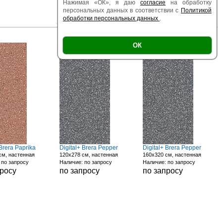
Нажимая «ОК», я даю
согласие
на обработку
персональных данных в соответствии с
Политикой
обработки персональных данных
.
|
|
Есть образец
Поверхность
Размер
ОК
 Brera Paprika
Digital+ Brera Pepper
Digital+ Brera Pepper
см, настенная
120x278 см, настенная
160x320 см, настенная
 по запросу
Наличие: по запросу
Наличие: по запросу
просу
по запросу
по запросу