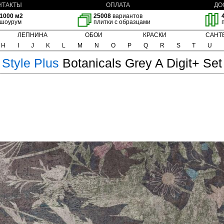
НТАКТЫ
ОПЛАТА
ДО
1000 м2
25008
вариантов
шоурум
плитки с образцами
ЛЕПНИНА
ОБОИ
КРАСКИ
САНТ
H
I
J
K
L
M
N
O
P
Q
R
S
T
U
Style Plus
Botanicals Grey A Digit+ Se