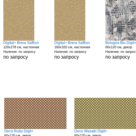
Digital+ Brera Saffron
Digital+ Brera Saffron
Bologna Blu Digit
120x278 см, настенная
160x320 см, настенная
60x120 см, декор
Наличие: по запросу
Наличие: по запросу
Наличие: по запрос
по запросу
по запросу
по запросу
Deco Ruby Digit+
Deco Wasabi Digit+
60x120 см, декор
60x120 см, декор