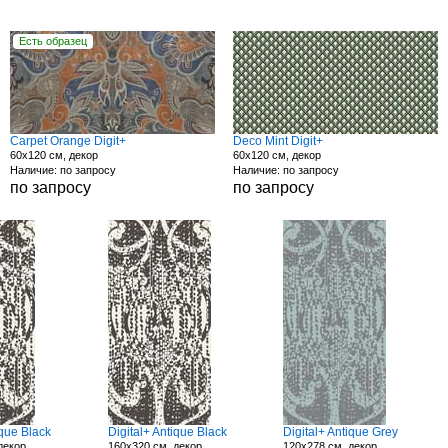
Есть образец
Carpet Orange Digit+
Deco Mint Digit+
60x120 см, декор
60x120 см, декор
Наличие: по запросу
Наличие: по запросу
по запросу
по запросу
ique Black
Digital+ Antique Black
Digital+ Antique Grey
декор
160x320 см, декор
120x278 см, декор