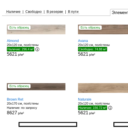
Наличие
|
Свободно
|
В резерве
|
В пути
Элемен
Есть образец
Есть образец
Almond
Avana
20x120 см, пол/стены
20x120 см, пол/стены
Наличие: 296.4 м²
Свободно: 74.88 м²
5621
5621
р/м²
р/м²
Есть образец
Brown Ret
Naturale
20x170 см, пол/стены
20x120 см, пол/стены
Наличие: по запросу
Наличие: 156.72 м²
8627
5621
р/м²
р/м²