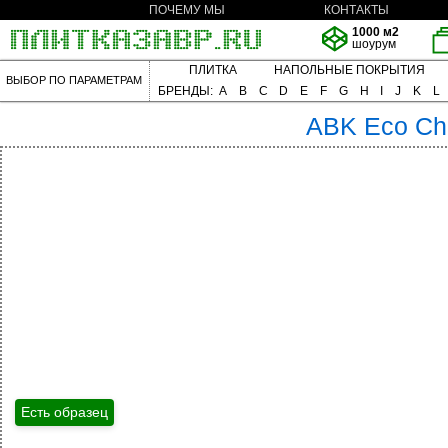
ПОЧЕМУ МЫ
КОНТАКТЫ
1000 м2
шоурум
ПЛИТКА
НАПОЛЬНЫЕ ПОКРЫТИЯ
ВЫБОР ПО ПАРАМЕТРАМ
БРЕНДЫ:
A
B
C
D
E
F
G
H
I
J
K
L
ABK
Eco Ch
Есть образец