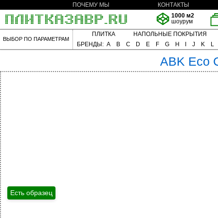
ПОЧЕМУ МЫ
КОНТАКТЫ
1000 м2
шоурум
ПЛИТКА
НАПОЛЬНЫЕ ПОКРЫТИЯ
ВЫБОР ПО ПАРАМЕТРАМ
БРЕНДЫ:
A
B
C
D
E
F
G
H
I
J
K
L
ABK
Eco 
Есть образец