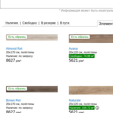
* Информация может быть неактуальн
Наличие
|
Свободно
|
В резерве
|
В пути
Элемен
Есть образец
Есть образец
Almond Ret
Avana
20x170 см, пол/стены
20x120 см, пол/стены
Наличие: по запросу
Свободно: 74.88 м²
8627
5621
р/м²
р/м²
Есть образец
Brown Ret
Naturale
20x170 см, пол/стены
20x120 см, пол/стены
Наличие: по запросу
Наличие: 156.72 м²
8627
5621
р/м²
р/м²