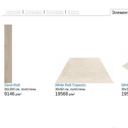
Наличие
|
Свободно
|
В резерве
|
В пути
Элемен
Sand Rett
White Rett Trapezio
Whi
26x200 см, пол/стены
30x60 см, пол/стены
30x3
9146
19568
19
р/м²
р/м²