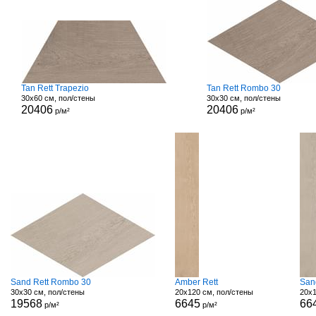
Tan Rett Trapezio
Tan Rett Rombo 30
30x60 см, пол/стены
30x30 см, пол/стены
20406
20406
р/м²
р/м²
Sand Rett Rombo 30
Amber Rett
San
30x30 см, пол/стены
20x120 см, пол/стены
20x1
19568
6645
66
р/м²
р/м²