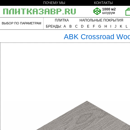
ПОЧЕМУ МЫ
КОНТАКТЫ
1000 м2
шоурум
ПЛИТКА
НАПОЛЬНЫЕ ПОКРЫТИЯ
ВЫБОР ПО ПАРАМЕТРАМ
БРЕНДЫ:
A
B
C
D
E
F
G
H
I
J
K
L
ABK
Crossroad Wo