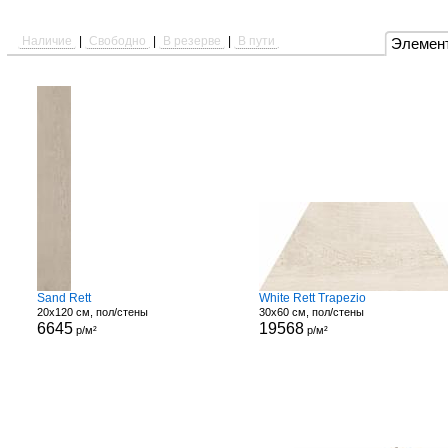
Наличие
|
Свободно
|
В резерве
|
В пути
Элемен
Sand Rett
White Rett Trapezio
20x120 см, пол/стены
30x60 см, пол/стены
6645
19568
р/м²
р/м²