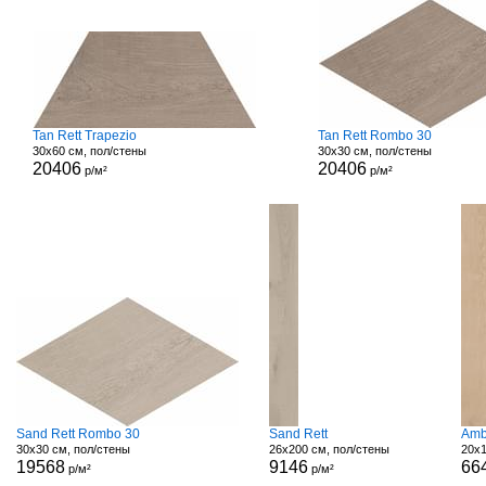
Tan Rett Trapezio
Tan Rett Rombo 30
30x60 см, пол/стены
30x30 см, пол/стены
20406
20406
р/м²
р/м²
Sand Rett Rombo 30
Sand Rett
Amb
30x30 см, пол/стены
26x200 см, пол/стены
20x1
19568
9146
66
р/м²
р/м²