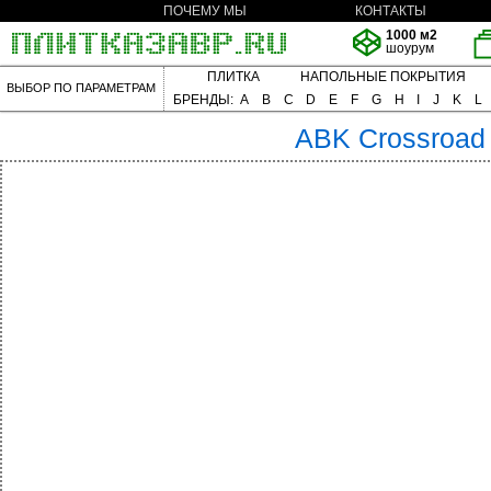
ПОЧЕМУ МЫ
КОНТАКТЫ
1000 м2
шоурум
ПЛИТКА
НАПОЛЬНЫЕ ПОКРЫТИЯ
ВЫБОР ПО ПАРАМЕТРАМ
БРЕНДЫ:
A
B
C
D
E
F
G
H
I
J
K
L
ABK
Crossroa