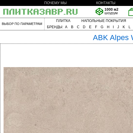
ПОЧЕМУ МЫ
КОНТАКТЫ
1000 м2
шоурум
ПЛИТКА
НАПОЛЬНЫЕ ПОКРЫТИЯ
ВЫБОР ПО ПАРАМЕТРАМ
БРЕНДЫ:
A
B
C
D
E
F
G
H
I
J
K
L
ABK
Alpes 