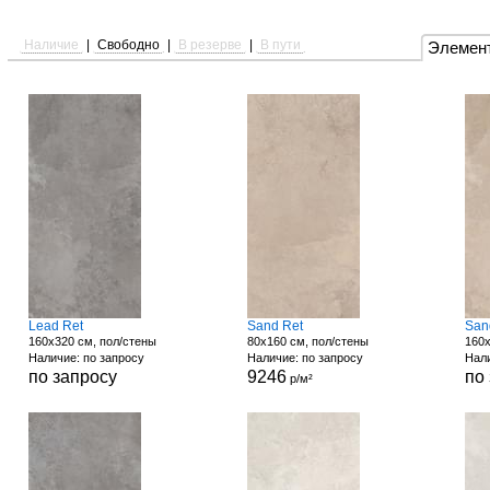
Наличие
|
Свободно
|
В резерве
|
В пути
Элемен
Lead Ret
Sand Ret
San
160x320 см, пол/стены
80x160 см, пол/стены
160x
Наличие: по запросу
Наличие: по запросу
Нали
по запросу
9246
по
р/м²