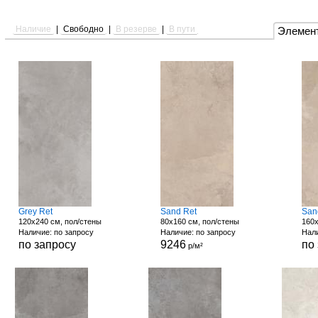
Наличие
|
Свободно
|
В резерве
|
В пути
Элемен
Grey Ret
Sand Ret
San
120x240 см, пол/стены
80x160 см, пол/стены
160x
Наличие: по запросу
Наличие: по запросу
Нали
по запросу
9246
по
р/м²