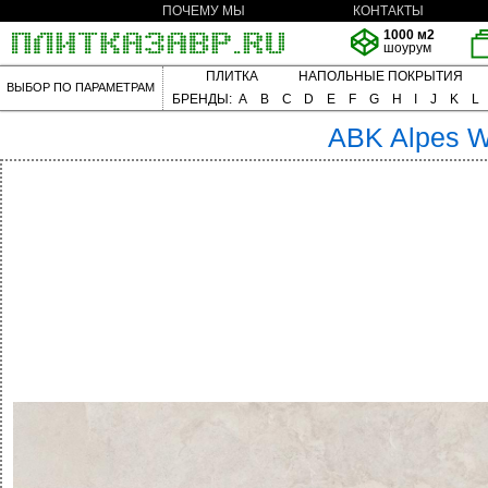
ПОЧЕМУ МЫ
КОНТАКТЫ
1000 м2
шоурум
ПЛИТКА
НАПОЛЬНЫЕ ПОКРЫТИЯ
ВЫБОР ПО ПАРАМЕТРАМ
БРЕНДЫ:
A
B
C
D
E
F
G
H
I
J
K
L
ABK
Alpes 