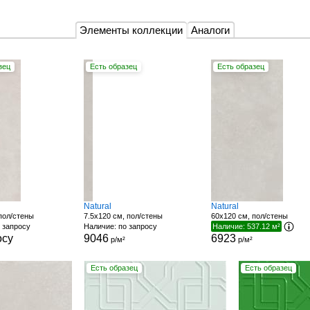
Элементы коллекции
Аналоги
зец
Есть образец
Есть образец
Natural
Natural
пол/стены
7.5x120 см, пол/стены
60x120 см, пол/стены
 запросу
Наличие: по запросу
Наличие: 537.12 м²
осу
9046
6923
р/м²
р/м²
Есть образец
Есть образец