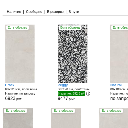
Наличие
|
Свободно
|
В резерве
|
В пути
Есть образец
Есть образец
Есть обра
Crack
Peggy
Natural
60x120 см, пол/стены
60x120 см, пол/стены
80x180 см, 
Наличие: по запросу
Наличие: 892.8 м²
Наличие: по
6923
9477
по запр
р/м²
р/м²
Есть образец
Есть образец
Есть образец