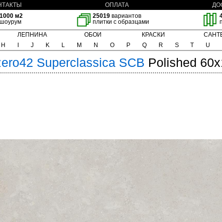
НТАКТЫ
ОПЛАТА
ДО
1000 м2
25019
вариантов
шоурум
плитки с образцами
ЛЕПНИНА
ОБОИ
КРАСКИ
САНТ
H
I
J
K
L
M
N
O
P
Q
R
S
T
U
zero42
Superclassica SCB
Polished 60