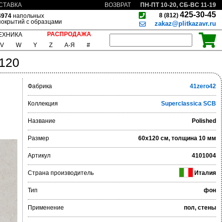
ПН-ПТ 10-20, СБ-ВС 11-19
СТАВКА
ВОЗВРАТ
425-30-45
8 (812)
4974
напольных
покрытий с образцами
zakaz@plitkazavr.ru
РАСПРОДАЖА
ЕХНИКА
V
W
Y
Z
А-Я
#
x120
Фабрика
41zero42
Коллекция
Superclassica SCB
Название
Polished
Размер
60x120 см, толщина 10 мм
Артикул
4101004
Страна производитель
Италия
Тип
фон
Применение
пол, стены