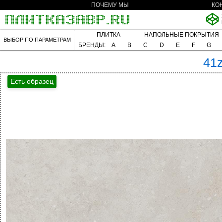
ПОЧЕМУ МЫ
КО
ПЛИТКА
НАПОЛЬНЫЕ ПОКРЫТИЯ
ВЫБОР ПО ПАРАМЕТРАМ
БРЕНДЫ:
A
B
C
D
E
F
G
41
Есть образец