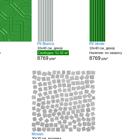
Pli Bianco
Pli Verde
10x40 см, декор
10x40 см, декор
у
Свободно: 51.92 м²
Наличие: по запросу
8769
8769
р/м²
р/м²
Mosaic
30x30 см, мозаика