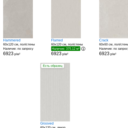
Hammered
Flamed
Crack
60x120 см, пол/стены
60x120 см, пол/стены
60x60 см, пол/стен
Наличие: по запросу
Наличие: 375.12 м²
Наличие: по запрос
6923
6923
6923
р/м²
р/м²
р/м²
Есть образец
Grooved
60x120 см, декор