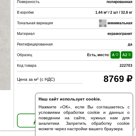
Поверхность
полированная
В коробке
1.44 м² / 2 шт / 32.6 кг
Тональная вариация
минимальная
Материал
керамогранит
Ректифицированная
да
Образец
Есть, место:
A
A2
Код товара
222703
8769
Цена за м² (с НДС)
Наш сайт использует cookie.
Нажмите «ОК», если Вы соглашаетесь с
условиями обработки cookie и данных о
поведении на сайте, нужных нам для
ДОБАВИТЬ В КОРЗИНУ
аналитики. Запретить обработку cookie
можете через настройки вашего браузера.