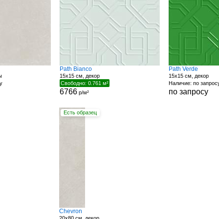
Path Bianco
Path Verde
ы
15x15 см, декор
15x15 см, декор
у
Свободно: 0.761 м²
Наличие: по запрос
6766
по запросу
р/м²
Есть образец
Chevron
20x80 см, декор