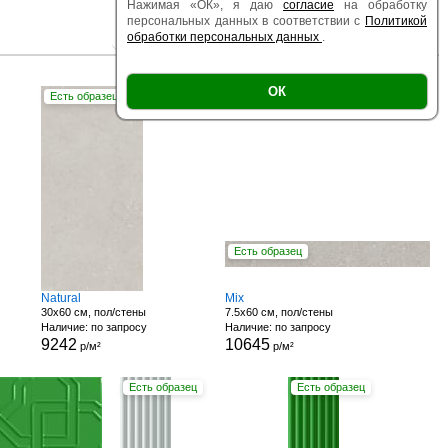
Нажимая «ОК», я даю
согласие
на обработку
персональных данных в соответствии с
Политикой
обработки персональных данных
.
|
|
Есть образец
Поверхность
Размер
ОК
Есть образец
Есть образец
Natural
Mix
30x60 см, пол/стены
7.5x60 см, пол/стены
Наличие: по запросу
Наличие: по запросу
9242
10645
р/м²
р/м²
Есть образец
Есть образец