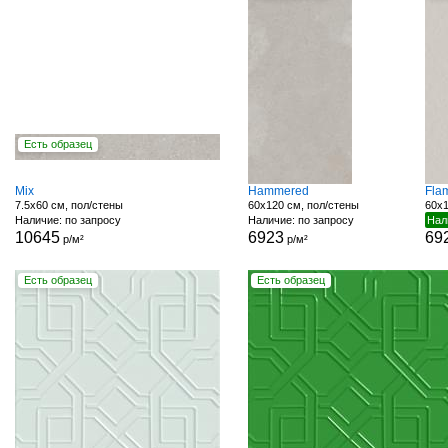
Есть образец
Mix
Hammered
Fla
7.5x60 см, пол/стены
60x120 см, пол/стены
60x1
Наличие: по запросу
Наличие: по запросу
Нал
10645
6923
69
р/м²
р/м²
Есть образец
Есть образец