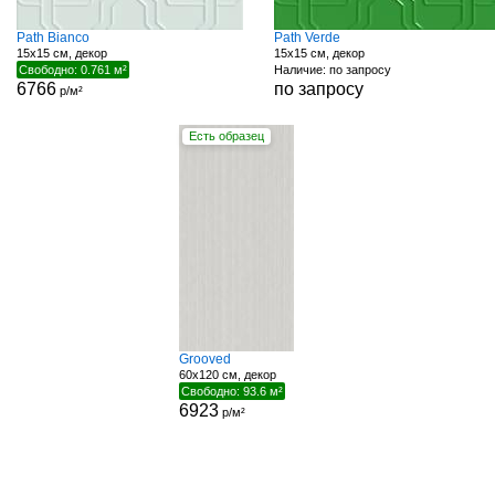
Path Bianco
Path Verde
15x15 см, декор
15x15 см, декор
Свободно: 0.761 м²
Наличие: по запросу
6766
по запросу
р/м²
Есть образец
Grooved
60x120 см, декор
Свободно: 93.6 м²
6923
р/м²