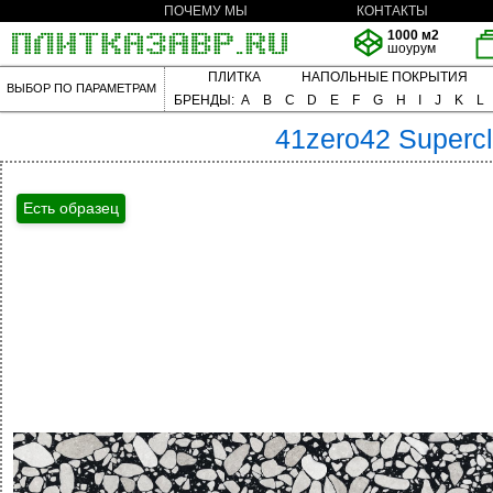
ПОЧЕМУ МЫ
КОНТАКТЫ
1000 м2
шоурум
ПЛИТКА
НАПОЛЬНЫЕ ПОКРЫТИЯ
ВЫБОР ПО ПАРАМЕТРАМ
БРЕНДЫ:
A
B
C
D
E
F
G
H
I
J
K
L
41zero42
Superc
Есть образец