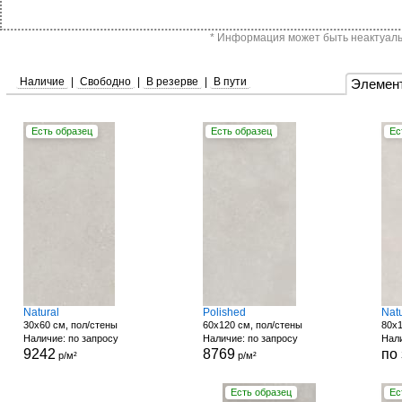
* Информация может быть неактуальн
Наличие
|
Свободно
|
В резерве
|
В пути
Элемен
Есть образец
Есть образец
Ес
Natural
Polished
Natu
30x60 см, пол/стены
60x120 см, пол/стены
80x1
Наличие: по запросу
Наличие: по запросу
Нали
9242
8769
по
р/м²
р/м²
Есть образец
Ес