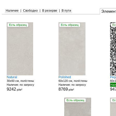
Наличие
|
Свободно
|
В резерве
|
В пути
Элемен
Есть образец
Есть образец
Ес
Natural
Polished
Peg
30x60 см, пол/стены
60x120 см, пол/стены
60x1
Наличие: по запросу
Наличие: по запросу
Нал
9242
8769
94
р/м²
р/м²
Есть образец
Ес