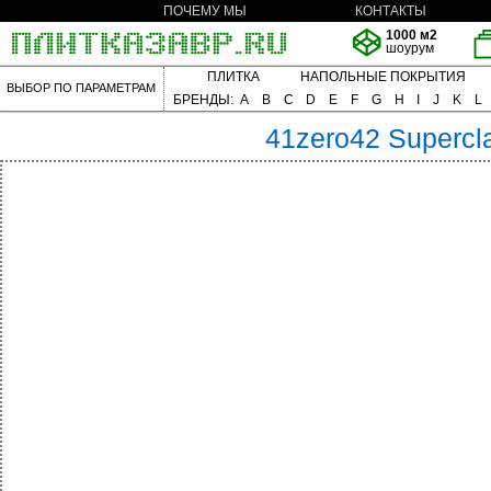
ПОЧЕМУ МЫ
КОНТАКТЫ
1000 м2
шоурум
ПЛИТКА
НАПОЛЬНЫЕ ПОКРЫТИЯ
ВЫБОР ПО ПАРАМЕТРАМ
БРЕНДЫ:
A
B
C
D
E
F
G
H
I
J
K
L
41zero42
Supercl