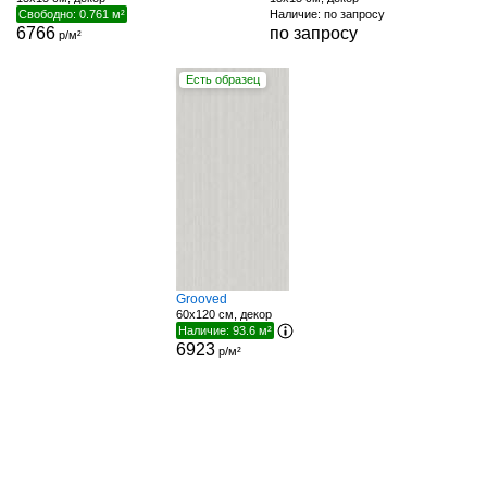
Свободно: 0.761 м²
Наличие: по запросу
6766
по запросу
р/м²
Есть образец
Grooved
60x120 см, декор
Наличие: 93.6 м²
6923
р/м²