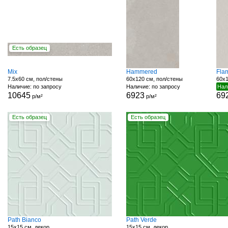
Есть образец
Mix
Hammered
Fla
7.5x60 см, пол/стены
60x120 см, пол/стены
60x1
Наличие: по запросу
Наличие: по запросу
Нал
10645
6923
69
р/м²
р/м²
Есть образец
Есть образец
Path Bianco
Path Verde
15x15 см, декор
15x15 см, декор