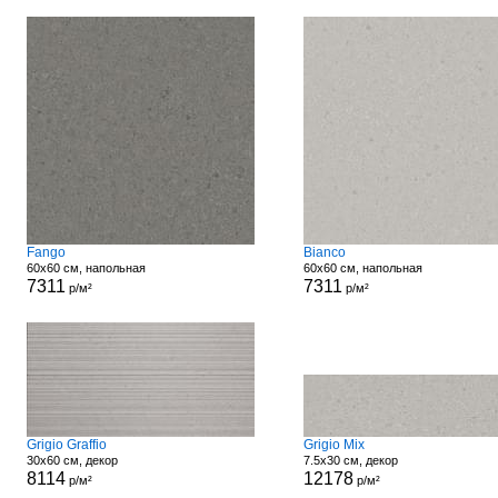
Fango
Bianco
60x60 см, напольная
60x60 см, напольная
7311
7311
р/м²
р/м²
Grigio Graffio
Grigio Mix
30x60 см, декор
7.5x30 см, декор
8114
12178
р/м²
р/м²