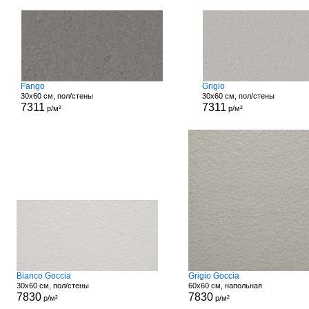
Fango
Grigio
30x60 см, пол/стены
30x60 см, пол/стены
7311
7311
р/м²
р/м²
Bianco Goccia
Grigio Goccia
30x60 см, пол/стены
60x60 см, напольная
7830
7830
р/м²
р/м²