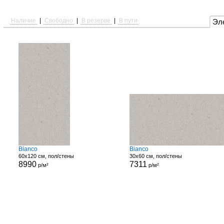
Наличие
|
Свободно
|
В резерве
|
В пути
Эл
Bianco
Bianco
60x120 см, пол/стены
30x60 см, пол/стены
8990
7311
р/м²
р/м²