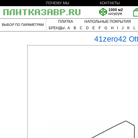
ПОЧЕМУ МЫ
КОНТАКТЫ
1000 м2
шоурум
ПЛИТКА
НАПОЛЬНЫЕ ПОКРЫТИЯ
ВЫБОР ПО ПАРАМЕТРАМ
БРЕНДЫ:
A
B
C
D
E
F
G
H
I
J
K
L
41zero42
Ot