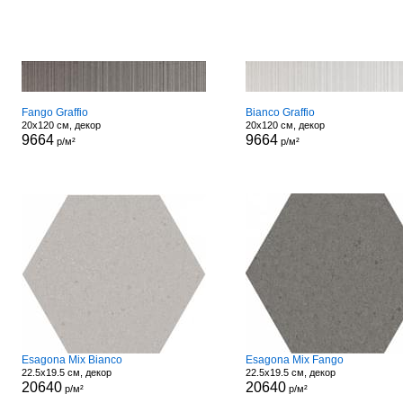
Fango Graffio
Bianco Graffio
20x120 см, декор
20x120 см, декор
9664
9664
р/м²
р/м²
Esagona Mix Bianco
Esagona Mix Fango
22.5x19.5 см, декор
22.5x19.5 см, декор
20640
20640
р/м²
р/м²