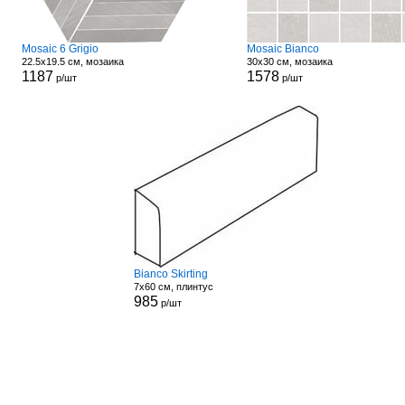
Mosaic 6 Grigio
Mosaic Bianco
22.5x19.5 см, мозаика
30x30 см, мозаика
1187
1578
р/шт
р/шт
Bianco Skirting
7x60 см, плинтус
985
р/шт