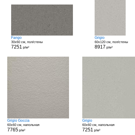
Fango
Grigio
30x60 см, пол/стены
60x120 см, пол/стены
7251
8917
р/м²
р/м²
Grigio Goccia
Grigio
60x60 см, напольная
60x60 см, напольная
7765
7251
р/м²
р/м²