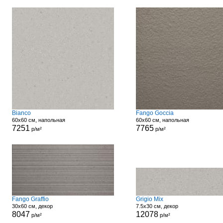
Bianco
Fango Goccia
60x60 см, напольная
60x60 см, напольная
7251
7765
р/м²
р/м²
Fango Graffio
Grigio Mix
30x60 см, декор
7.5x30 см, декор
8047
12078
р/м²
р/м²