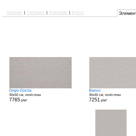
Наличие
|
Свободно
|
В резерве
|
В пути
Элемен
Grigio Goccia
Bianco
30x60 см, пол/стены
30x60 см, пол/стены
7765
7251
р/м²
р/м²