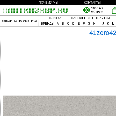
ПОЧЕМУ МЫ
КОНТАКТЫ
1000 м2
шоурум
ПЛИТКА
НАПОЛЬНЫЕ ПОКРЫТИЯ
ВЫБОР ПО ПАРАМЕТРАМ
БРЕНДЫ:
A
B
C
D
E
F
G
H
I
J
K
L
41zero4