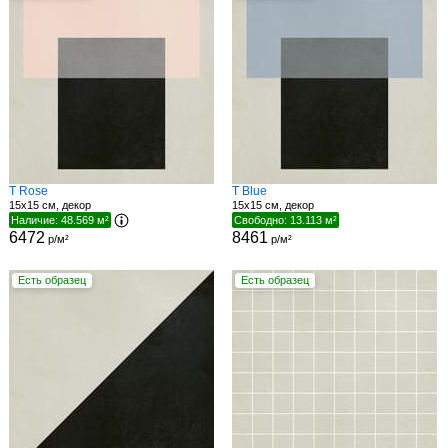
T Rose
T Blue
15x15 см, декор
15x15 см, декор
Наличие: 48.569 м²
Свободно: 13.113 м²
6472
8461
р/м²
р/м²
Есть образец
Есть образец