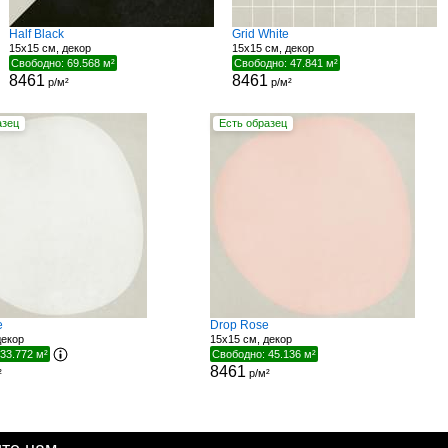
Half Black
Grid White
15x15 см, декор
15x15 см, декор
Свободно: 69.568 м²
Свободно: 47.841 м²
8461
8461
р/м²
р/м²
азец
Есть образец
e
Drop Rose
декор
15x15 см, декор
33.772 м²
Свободно: 45.136 м²
8461
²
р/м²