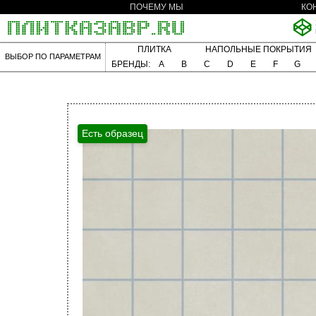
ПОЧЕМУ МЫ
КО
ПЛИТКА
НАПОЛЬНЫЕ ПОКРЫТИЯ
ВЫБОР ПО ПАРАМЕТРАМ
БРЕНДЫ:
A
B
C
D
E
F
G
Есть образец