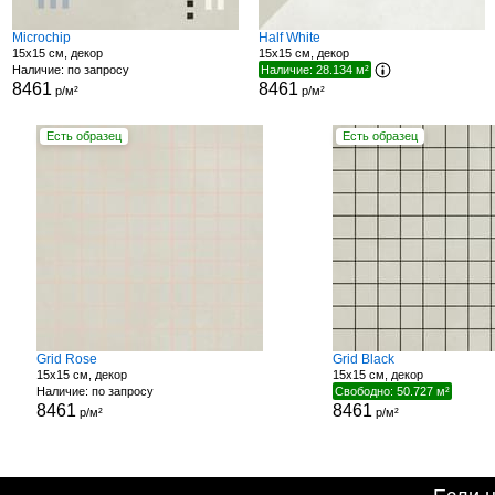
Microchip
Half White
15x15 см, декор
15x15 см, декор
Наличие: по запросу
Наличие: 28.134 м²
8461
8461
р/м²
р/м²
Есть образец
Есть образец
Grid Rose
Grid Black
15x15 см, декор
15x15 см, декор
Наличие: по запросу
Свободно: 50.727 м²
8461
8461
р/м²
р/м²