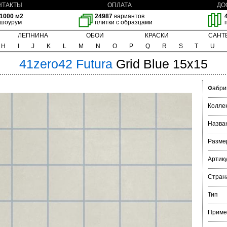
НТАКТЫ
ОПЛАТА
ДО
1000 м2
24987
вариантов
шоурум
плитки с образцами
ЛЕПНИНА
ОБОИ
КРАСКИ
САНТ
H
I
J
K
L
M
N
O
P
Q
R
S
T
U
41zero42
Futura
Grid Blue 15x15
Фабри
Колле
Назва
Разме
Артик
Стран
Тип
Приме