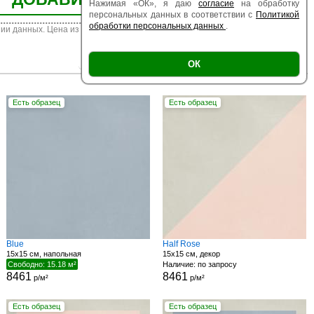
Нажимая «ОК», я даю
согласие
на обработку
персональных данных в соответствии с
Политикой
обработки персональных данных
.
ии данных. Цена из наличия может отличаться от указанной.
|
|
Есть образец
Поверхность
ОК
Размер
Есть образец
Есть образец
Blue
Half Rose
15x15 см, напольная
15x15 см, декор
Свободно: 15.18 м²
Наличие: по запросу
8461
8461
р/м²
р/м²
Есть образец
Есть образец