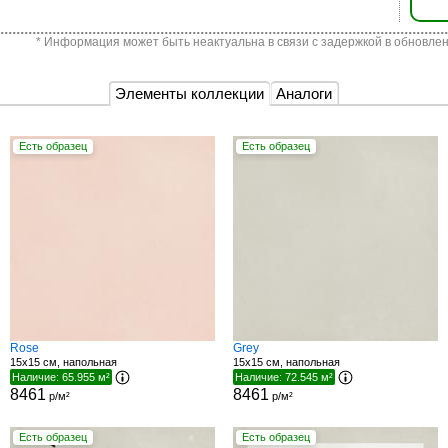
* Информация может быть неактуальна в связи с задержкой в обновлен
Элементы коллекции
Аналоги
Есть образец
Есть образец
Rose
Grey
15x15 см, напольная
15x15 см, напольная
Наличие: 65.955 м²
Наличие: 72.545 м²
8461
8461
р/м²
р/м²
Есть образец
Есть образец