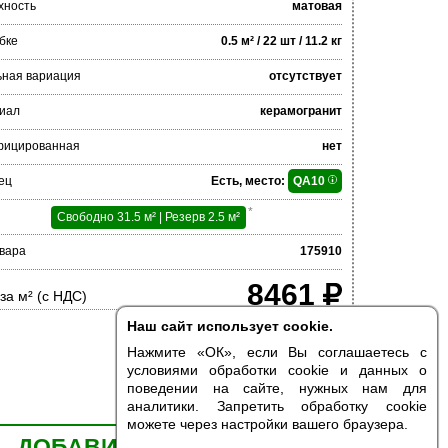
хность
матовая
бке
0.5 м² / 22 шт / 11.2 кг
ьная вариация
отсутствует
иал
керамогранит
фицированная
нет
ец
Есть, место:
QA10
*
Свободно 31.5 м² | Резерв 2.5 м²
вара
175910
8461
за м² (с НДС)
Наш сайт использует cookie.
Нажмите «ОК», если Вы соглашаетесь с
условиями обработки cookie и данных о
поведении на сайте, нужных нам для
аналитики. Запретить обработку cookie
можете через настройки вашего браузера.
ДОБАВИТЬ В КОРЗИНУ