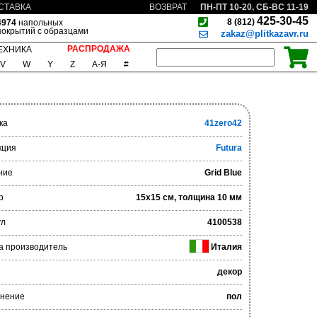
ПН-ПТ 10-20, СБ-ВС 11-19
СТАВКА
ВОЗВРАТ
425-30-45
8 (812)
4974
напольных
покрытий с образцами
zakaz@plitkazavr.ru
РАСПРОДАЖА
ЕХНИКА
V
W
Y
Z
А-Я
#
ка
41zero42
кция
Futura
ние
Grid Blue
р
15x15 см, толщина 10 мм
ул
4100538
а производитель
Италия
декор
нение
пол