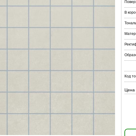
Повер
В коро
Тонал
Матер
Ректи
Образ
Код то
Цена 