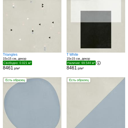
Triangles
T White
15x15 см, декор
15x15 см, декор
Свободно: 0.021 м²
Наличие: 69.544 м²
8461
8461
р/м²
р/м²
Есть образец
Есть образец