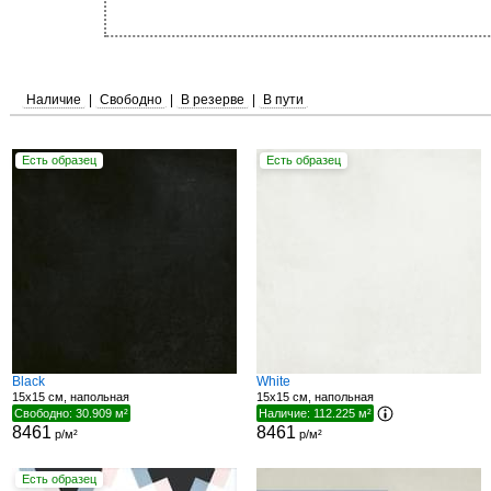
Наличие
|
Свободно
|
В резерве
|
В пути
Есть образец
Есть образец
Black
White
15x15 см, напольная
15x15 см, напольная
Свободно: 30.909 м²
Наличие: 112.225 м²
8461
8461
р/м²
р/м²
Есть образец