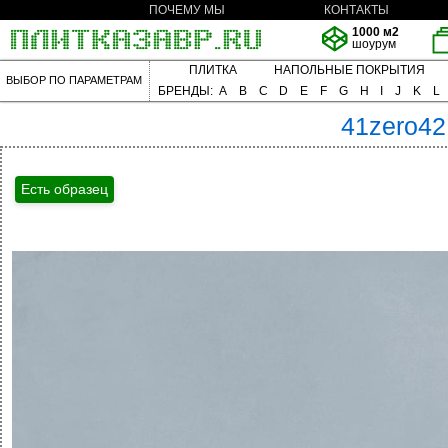
ПОЧЕМУ МЫ
КОНТАКТЫ
1000 м2
шоурум
ПЛИТКА
НАПОЛЬНЫЕ ПОКРЫТИЯ
ВЫБОР ПО ПАРАМЕТРАМ
БРЕНДЫ:
A
B
C
D
E
F
G
H
I
J
K
L
41zero42
Есть образец