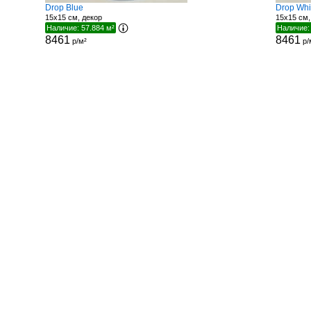
Drop Blue
Drop Whi
15x15 см, декор
15x15 см,
Наличие: 57.884 м²
Наличие:
8461
8461
р/м²
р/