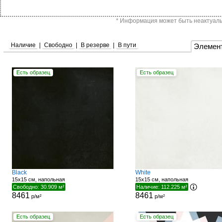
* Информация может быть неактуальн
Наличие
|
Свободно
|
В резерве
|
В пути
Элемен
Есть образец
Есть образец
Black
White
15x15 см, напольная
15x15 см, напольная
Свободно: 30.909 м²
Наличие: 112.225 м²
8461
8461
р/м²
р/м²
Есть образец
Есть образец