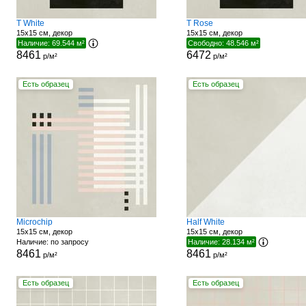
T White
T Rose
15x15 см, декор
15x15 см, декор
Наличие: 69.544 м²
Свободно: 48.546 м²
8461
6472
р/м²
р/м²
Есть образец
Есть образец
Microchip
Half White
15x15 см, декор
15x15 см, декор
Наличие: по запросу
Наличие: 28.134 м²
8461
8461
р/м²
р/м²
Есть образец
Есть образец