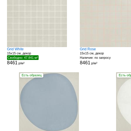
Grid White
Grid Rose
15x15 см, декор
15x15 см, декор
Свободно: 47.841 м²
Наличие: по запросу
8461
8461
р/м²
р/м²
Есть образец
Есть об