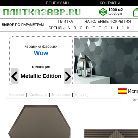
ПОЧЕМУ МЫ
КОНТАКТЫ
1000 м2
шоурум
ПЛИТКА
НАПОЛЬНЫЕ ПОКРЫТИЯ
ВЫБОР ПО ПАРАМЕТРАМ
БРЕНДЫ:
A
B
C
D
E
F
G
H
I
J
K
L
Керамика фабрики
Wow
коллекция
Metallic Edition
Испа
Наличие
|
Свободно
|
В резерве
|
В пути
эл