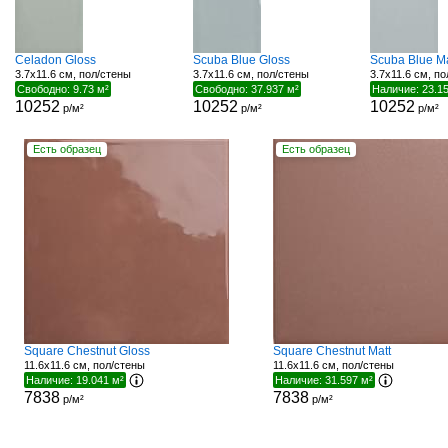
Celadon Gloss
Scuba Blue Gloss
Scuba Blue Ma
3.7x11.6 см, пол/стены
3.7x11.6 см, пол/стены
3.7x11.6 см, п
Свободно: 9.73 м²
Свободно: 37.937 м²
Наличие: 23.1
10252
10252
10252
р/м²
р/м²
р/м²
Есть образец
Есть образец
Square Chestnut Gloss
Square Chestnut Matt
11.6x11.6 см, пол/стены
11.6x11.6 см, пол/стены
Наличие: 19.041 м²
Наличие: 31.597 м²
7838
7838
р/м²
р/м²