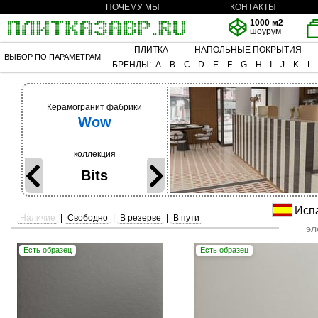
ПОЧЕМУ МЫ
КОНТАКТЫ
1000 м2
шоурум
ПЛИТКА
НАПОЛЬНЫЕ ПОКРЫТИЯ
ВЫБОР ПО ПАРАМЕТРАМ
БРЕНДЫ:
A
B
C
D
E
F
G
H
I
J
K
L
Керамогранит фабрики
Wow
коллекция
Bits
Испа
Наличие
|
Свободно
|
В резерве
|
В пути
эл
Есть образец
Есть образец