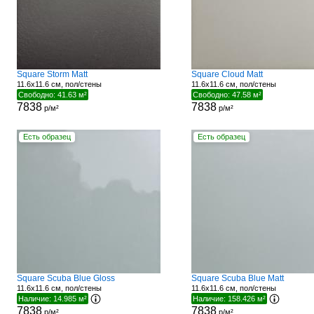
Square Storm Matt
Square Cloud Matt
11.6x11.6 см, пол/стены
11.6x11.6 см, пол/стены
Свободно: 41.63 м²
Свободно: 47.58 м²
7838
7838
р/м²
р/м²
Есть образец
Есть образец
Square Scuba Blue Gloss
Square Scuba Blue Matt
11.6x11.6 см, пол/стены
11.6x11.6 см, пол/стены
Наличие: 14.985 м²
Наличие: 158.426 м²
7838
7838
р/м²
р/м²