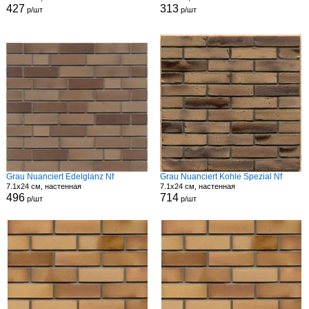
427
313
р/шт
р/шт
Grau Nuanciert Edelglanz Nf
Grau Nuanciert Kohle Spezial Nf
7.1x24 см, настенная
7.1x24 см, настенная
496
714
р/шт
р/шт