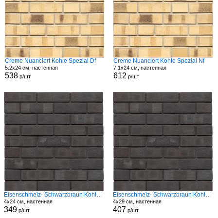
Creme Nuanciert Kohle Spezial Df
Creme Nuanciert Kohle Spezial Nf
5.2x24 см, настенная
7.1x24 см, настенная
538
612
р/шт
р/шт
Eisenschmelz- Schwarzbraun Kohle Spezial Hf
Eisenschmelz- Schwarzbraun Kohle Spezial Modf
4x24 см, настенная
4x29 см, настенная
349
407
р/шт
р/шт