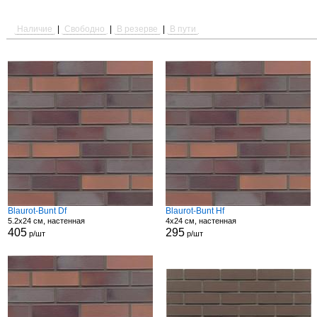
Наличие
|
Свободно
|
В резерве
|
В пути
Blaurot-Bunt Df
Blaurot-Bunt Hf
5.2x24 см, настенная
4x24 см, настенная
405
295
р/шт
р/шт