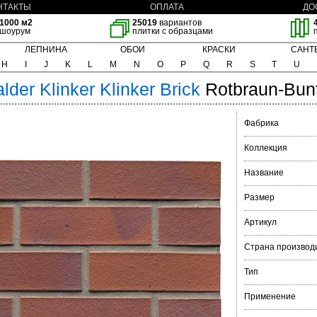
НТАКТЫ
ОПЛАТА
ДО
1000 м2
25019
вариантов
шоурум
плитки с образцами
ЛЕПНИНА
ОБОИ
КРАСКИ
САНТ
H
I
J
K
L
M
N
O
P
Q
R
S
T
U
lder Klinker
Klinker Brick
Rotbraun-Bun
Фабрика
Коллекция
Название
Размер
Артикул
Страна производ
Тип
Применение