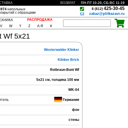
ПН-ПТ 10-20, СБ-ВС 11-19
СТАВКА
ВОЗВРАТ
425-30-45
8 (812)
4974
напольных
покрытий с образцами
zakaz@plitkazavr.ru
РАСПРОДАЖА
ЕХНИКА
V
W
Y
Z
А-Я
#
t Wf 5x21
Westerwalder Klinker
Klinker Brick
Rotbraun-Bunt Wf
5x21 см, толщина 100 мм
WK-04
итель
Германия
фон
стены