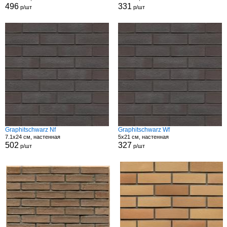
496
331
р/шт
р/шт
Graphitschwarz Nf
Graphitschwarz Wf
7.1x24 см, настенная
5x21 см, настенная
502
327
р/шт
р/шт