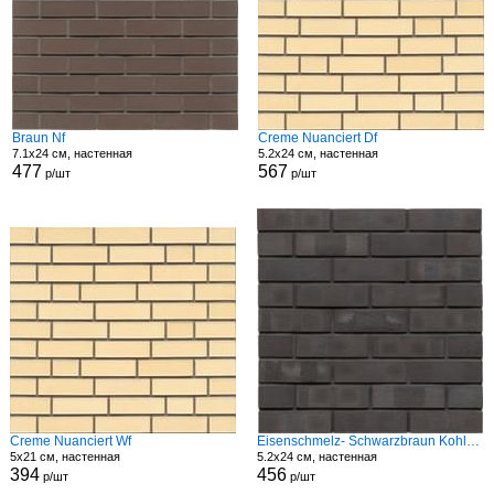
Braun Nf
Creme Nuanciert Df
7.1x24 см, настенная
5.2x24 см, настенная
477
567
р/шт
р/шт
Creme Nuanciert Wf
Eisenschmelz- Schwarzbraun Kohle Spezial Df
5x21 см, настенная
5.2x24 см, настенная
394
456
р/шт
р/шт