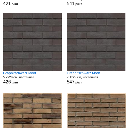
421
541
р/шт
р/шт
Graphitschwarz Modf
Graphitschwarz Modf
5.2x29 см, настенная
7.1x29 см, настенная
426
547
р/шт
р/шт