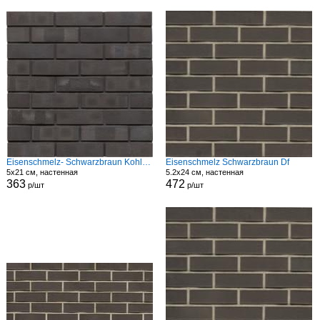
Eisenschmelz- Schwarzbraun Kohle Spezial Wf
Eisenschmelz Schwarzbraun Df
5x21 см, настенная
5.2x24 см, настенная
363
472
р/шт
р/шт