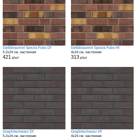
Gelbbraunrot Spezia Fubs Df
Gelbbraunrot Spezia Fubs Hf
5.2x24 см, настенная
4x24 см, настенная
421
313
р/шт
р/шт
Graphitschwarz Df
Graphitschwarz Hf
5.2x24 см, настенная
4x24 см, настенная