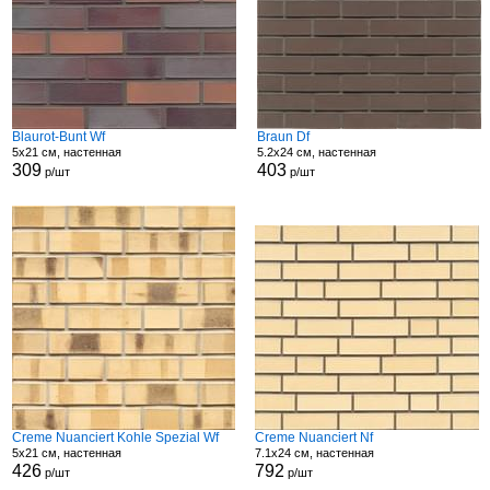
Blaurot-Bunt Wf
Braun Df
5x21 см, настенная
5.2x24 см, настенная
309
403
р/шт
р/шт
Creme Nuanciert Kohle Spezial Wf
Creme Nuanciert Nf
5x21 см, настенная
7.1x24 см, настенная
426
792
р/шт
р/шт