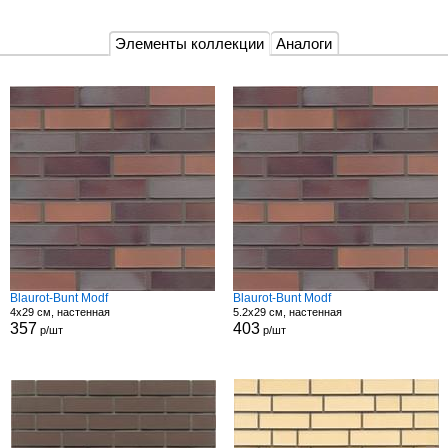
Элементы коллекции
Аналоги
Blaurot-Bunt Modf
Blaurot-Bunt Modf
4x29 см, настенная
5.2x29 см, настенная
357
403
р/шт
р/шт