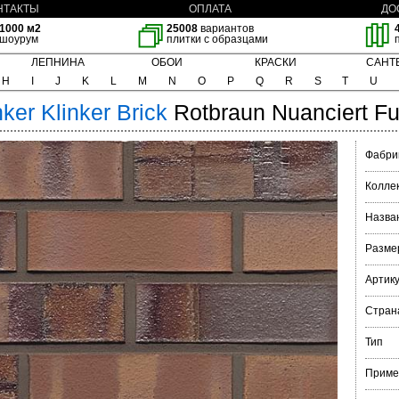
НТАКТЫ
ОПЛАТА
ДО
1000 м2
25008
вариантов
шоурум
плитки с образцами
ЛЕПНИНА
ОБОИ
КРАСКИ
САНТ
H
I
J
K
L
M
N
O
P
Q
R
S
T
U
nker
Klinker Brick
Rotbraun Nuanciert Fu
Фабри
Колле
Назва
Разме
Артик
Стран
Тип
Приме