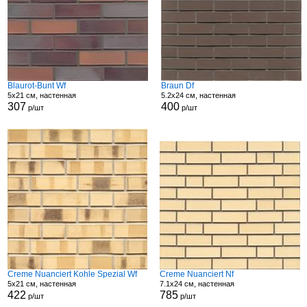
Blaurot-Bunt Wf
Braun Df
5x21 см, настенная
5.2x24 см, настенная
307
400
р/шт
р/шт
Creme Nuanciert Kohle Spezial Wf
Creme Nuanciert Nf
5x21 см, настенная
7.1x24 см, настенная
422
785
р/шт
р/шт