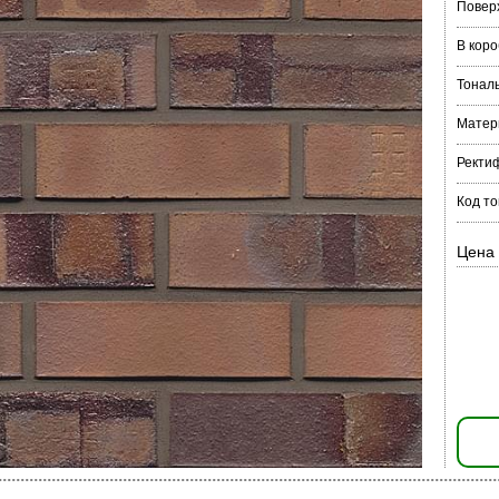
Повер
В коро
Тонал
Матер
Ректи
Код то
Цена 