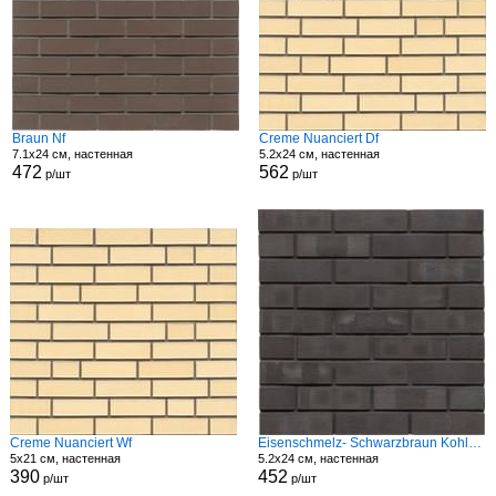
Braun Nf
Creme Nuanciert Df
7.1x24 см, настенная
5.2x24 см, настенная
472
562
р/шт
р/шт
Creme Nuanciert Wf
Eisenschmelz- Schwarzbraun Kohle Spezial Df
5x21 см, настенная
5.2x24 см, настенная
390
452
р/шт
р/шт