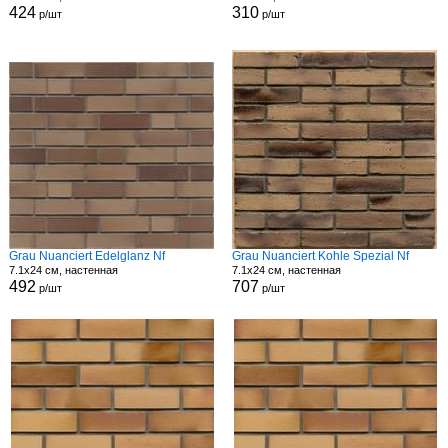
424
310
р/шт
р/шт
Grau Nuanciert Edelglanz Nf
Grau Nuanciert Kohle Spezial Nf
7.1x24 см, настенная
7.1x24 см, настенная
492
707
р/шт
р/шт