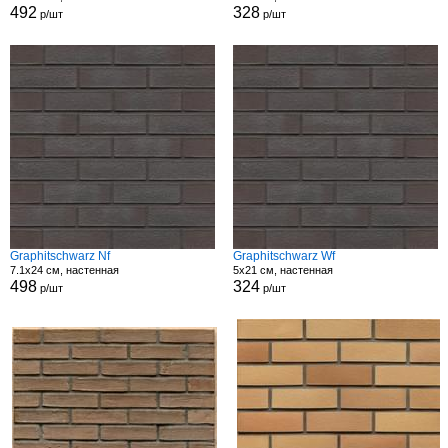
492
328
р/шт
р/шт
Graphitschwarz Nf
Graphitschwarz Wf
7.1x24 см, настенная
5x21 см, настенная
498
324
р/шт
р/шт