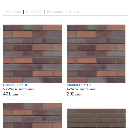
Наличие
|
Свободно
|
В резерве
|
В пути
Blaurot-Bunt Df
Blaurot-Bunt Hf
5.2x24 см, настенная
4x24 см, настенная
401
292
р/шт
р/шт