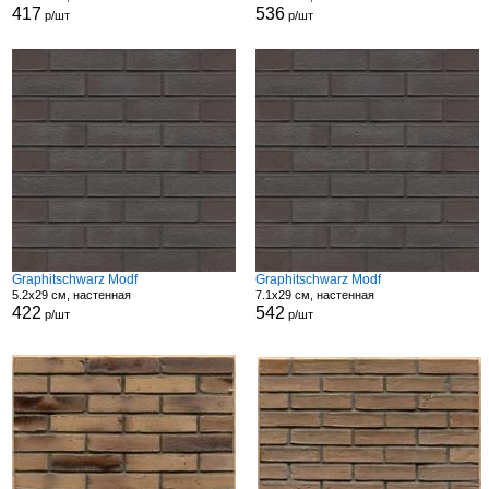
417
536
р/шт
р/шт
Graphitschwarz Modf
Graphitschwarz Modf
5.2x29 см, настенная
7.1x29 см, настенная
422
542
р/шт
р/шт