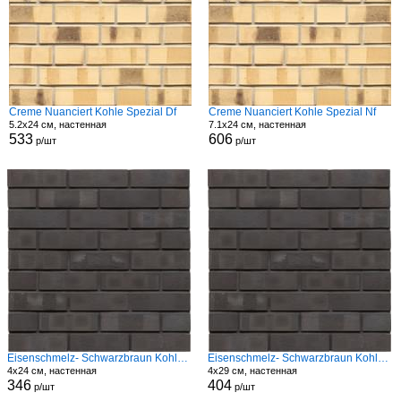
Creme Nuanciert Kohle Spezial Df
Creme Nuanciert Kohle Spezial Nf
5.2x24 см, настенная
7.1x24 см, настенная
533
606
р/шт
р/шт
Eisenschmelz- Schwarzbraun Kohle Spezial Hf
Eisenschmelz- Schwarzbraun Kohle Spezial Modf
4x24 см, настенная
4x29 см, настенная
346
404
р/шт
р/шт