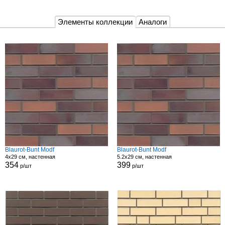
Элементы коллекции
Аналоги
Blaurot-Bunt Modf
Blaurot-Bunt Modf
4x29 см, настенная
5.2x29 см, настенная
354
399
р/шт
р/шт