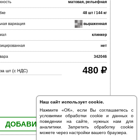
хность
матовая, рельефная
бке
48 шт / 144 кг
ьная вариация
выраженная
иал
клинкер
фицированная
нет
вара
342046
480
за шт (с НДС)
Наш сайт использует cookie.
Нажмите «ОК», если Вы соглашаетесь с
условиями обработки cookie и данных о
поведении на сайте, нужных нам для
ДОБАВИТЬ В КОРЗИНУ
аналитики. Запретить обработку cookie
можете через настройки вашего браузера.