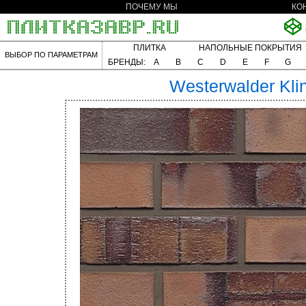
ПОЧЕМУ МЫ
КО
ПЛИТКА
НАПОЛЬНЫЕ ПОКРЫТИЯ
ВЫБОР ПО ПАРАМЕТРАМ
БРЕНДЫ:
A
B
C
D
E
F
G
Westerwalder Kli