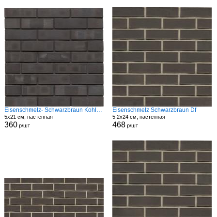
Eisenschmelz- Schwarzbraun Kohle Spezial Wf
Eisenschmelz Schwarzbraun Df
5x21 см, настенная
5.2x24 см, настенная
360
468
р/шт
р/шт