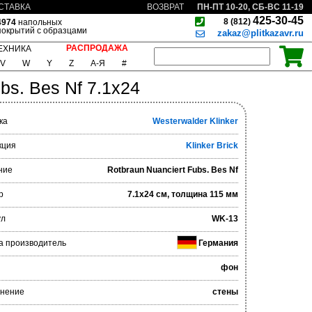
ПН-ПТ 10-20, СБ-ВС 11-19
СТАВКА
ВОЗВРАТ
425-30-45
8 (812)
4974
напольных
покрытий с образцами
zakaz@plitkazavr.ru
РАСПРОДАЖА
ЕХНИКА
V
W
Y
Z
А-Я
#
bs. Bes Nf 7.1x24
ка
Westerwalder Klinker
кция
Klinker Brick
ние
Rotbraun Nuanciert Fubs. Bes Nf
р
7.1x24 см, толщина 115 мм
ул
WK-13
а производитель
Германия
фон
нение
стены