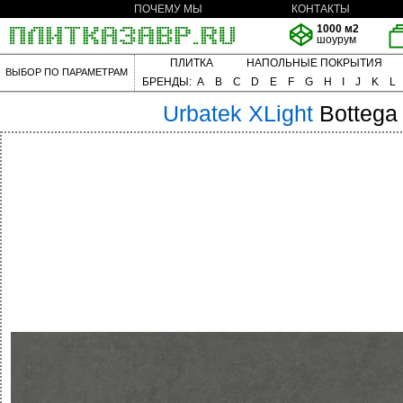
ПОЧЕМУ МЫ
КОНТАКТЫ
1000 м2
шоурум
ПЛИТКА
НАПОЛЬНЫЕ ПОКРЫТИЯ
ВЫБОР ПО ПАРАМЕТРАМ
БРЕНДЫ:
A
B
C
D
E
F
G
H
I
J
K
L
Urbatek
XLight
Bottega