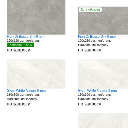
Есть образец
Fiori Di Bosco Silk 6 mm
Fiori Di Bosco Silk 6 mm
120x120 см, пол/стены
120x250 см, пол/стены
Свободно: 2.88 м²
Наличие: по запросу
по запросу
по запросу
Glem White Nature 6 mm
Glem White Nature 9 mm
150x300 см, пол/стены
150x300 см, пол/стены
Наличие: по запросу
Наличие: по запросу
по запросу
по запросу