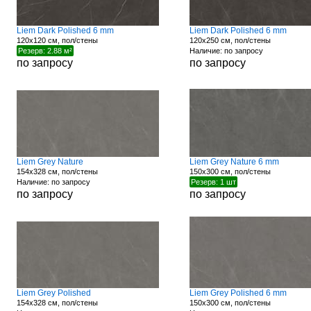
Liem Dark Polished 6 mm
Liem Dark Polished 6 mm
120x120 см, пол/стены
120x250 см, пол/стены
Резерв: 2.88 м²
Наличие: по запросу
по запросу
по запросу
Liem Grey Nature
Liem Grey Nature 6 mm
154x328 см, пол/стены
150x300 см, пол/стены
Наличие: по запросу
Резерв: 1 шт
по запросу
по запросу
Liem Grey Polished
Liem Grey Polished 6 mm
154x328 см, пол/стены
150x300 см, пол/стены