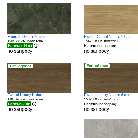
Emerald Green Polished
Ewood Camel Nature 12 mm
150x300 см, пол/стены
154x328 см, пол/стены
Наличие: 16 шт
Наличие: по запросу
по запросу
по запросу
Есть образец
Есть образец
Ewood Honey Nature
Ewood Honey Nature 6 mm
160x320 см, пол/стены
150x300 см, пол/стены
Наличие: 3 шт
Наличие: по запросу
по запросу
по запросу