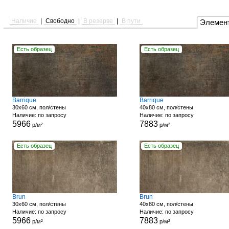
Наличие
|
Свободно
|
В резерве
|
В пути
Элемен
Есть образец
Есть образец
Barrique
Barrique
30x60 см, пол/стены
40x80 см, пол/стены
Наличие: по запросу
Наличие: по запросу
5966
7883
р/м²
р/м²
Есть образец
Есть образец
Brun
Brun
30x60 см, пол/стены
40x80 см, пол/стены
Наличие: по запросу
Наличие: по запросу
5966
7883
р/м²
р/м²