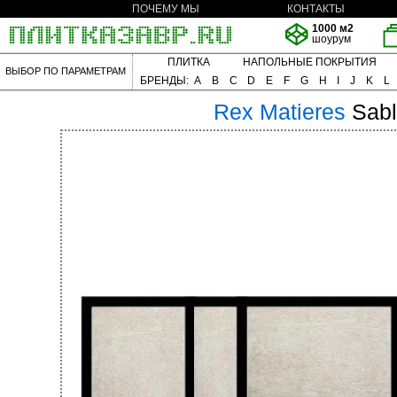
ПОЧЕМУ МЫ
КОНТАКТЫ
1000 м2
шоурум
ПЛИТКА
НАПОЛЬНЫЕ ПОКРЫТИЯ
ВЫБОР ПО ПАРАМЕТРАМ
БРЕНДЫ:
A
B
C
D
E
F
G
H
I
J
K
L
Rex
Matieres
Sabl