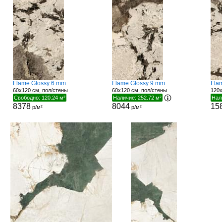
Flame Glossy 6 mm
Flame Glossy 9 mm
Flam
60x120 см, пол/стены
60x120 см, пол/стены
120x
Свободно: 120.24 м²
Наличие: 252.72 м²
Нал
8378
8044
15
р/м²
р/м²