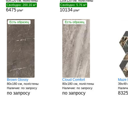
60x120 см, пол/стены
120x120 см, пол/стены
Свободно: 200.16 м²
Свободно: 5.76 м²
6475
10134
р/м²
р/м²
Есть образец
Есть образец
Brown Glossy
Cloud Comfort
Maze 
80x180 см, пол/стены
80x180 см, пол/стены
39x49 
Наличие: по запросу
Наличие: по запросу
Наличи
по запросу
по запросу
832