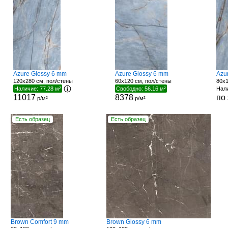
Azure Glossy 6 mm
Azure Glossy 6 mm
Azu
120x280 см, пол/стены
60x120 см, пол/стены
80x1
Наличие: 77.28 м²
Свободно: 56.16 м²
Нали
11017
8378
по
р/м²
р/м²
Есть образец
Есть образец
Brown Comfort 9 mm
Brown Glossy 6 mm