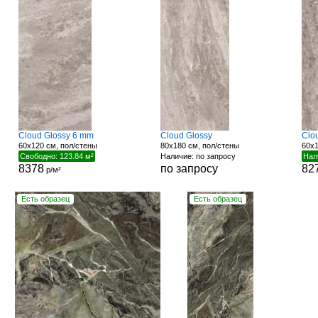
Cloud Glossy 6 mm
Cloud Glossy
Clo
60x120 см, пол/стены
80x180 см, пол/стены
60x1
Свободно: 123.84 м²
Наличие: по запросу
Нал
8378
по запросу
82
р/м²
Есть образец
Есть образец