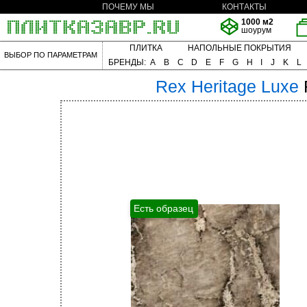
ПОЧЕМУ МЫ
КОНТАКТЫ
1000 м2
шоурум
ПЛИТКА
НАПОЛЬНЫЕ ПОКРЫТИЯ
ВЫБОР ПО ПАРАМЕТРАМ
БРЕНДЫ:
A
B
C
D
E
F
G
H
I
J
K
L
Rex
Heritage Luxe
Есть образец