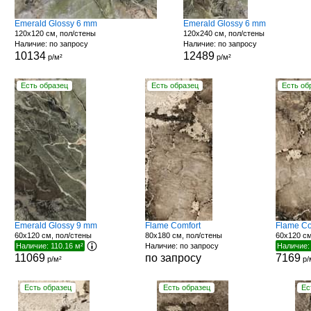
Emerald Glossy 6 mm
Emerald Glossy 6 mm
120x120 см, пол/стены
120x240 см, пол/стены
Наличие: по запросу
Наличие: по запросу
10134
12489
р/м²
р/м²
Есть образец
Есть образец
Есть об
Emerald Glossy 9 mm
Flame Comfort
Flame Co
60x120 см, пол/стены
80x180 см, пол/стены
60x120 см
Наличие: 110.16 м²
Наличие: по запросу
Наличие:
11069
по запросу
7169
р/м²
р/
Есть образец
Есть образец
Ес