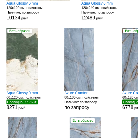
Aqua Glossy 6 mm
Aqua Glossy 6 mm
120x120 см, пол/стены
120x240 см, пол/стены
Наличие: по запросу
Наличие: по запросу
10134
12489
р/м²
р/м²
Есть образец
Есть об
Aqua Glossy 9 mm
Azure Comfort
Azure Co
60x120 см, пол/стены
80x180 см, пол/стены
60x120 см
Свободно: 77.76 м²
Наличие: по запросу
Свободно
8271
по запросу
6778
р/м²
р/
Есть образец