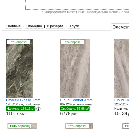
* Информация может быть неактуальна в связи с за
Наличие
|
Свободно
|
В резерве
|
В пути
Элемен
Есть образец
Есть образец
Emerald Glossy 6 mm
Cloud Comfort 9 mm
Cloud Gl
120x280 см, пол/стены
60x120 см, пол/стены
120x120 с
Наличие: 188.16 м²
Свободно: 56.88 м²
Наличие: 
11017
6778
10134
р/м²
р/м²
Есть образец
Есть образец
Ес