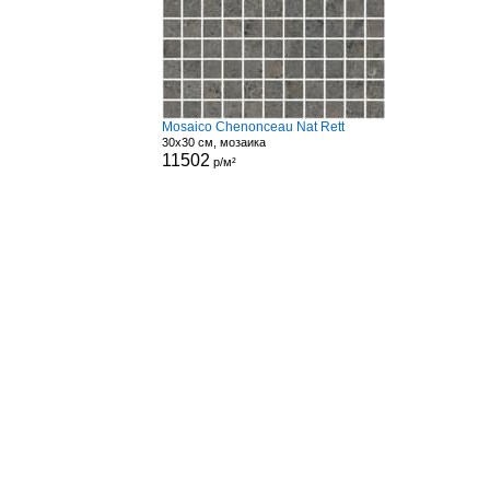
Mosaico Chenonceau Nat Rett
30x30 см, мозаика
11502
р/м²