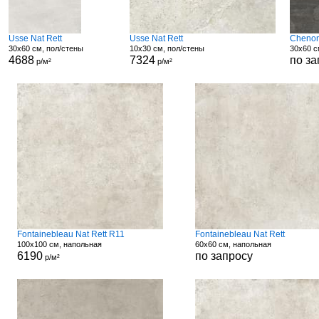
Usse Nat Rett
Usse Nat Rett
Chenon
30x60 см, пол/стены
10x30 см, пол/стены
30x60 с
4688
7324
по за
р/м²
р/м²
Fontainebleau Nat Rett R11
Fontainebleau Nat Rett
100x100 см, напольная
60x60 см, напольная
6190
по запросу
р/м²