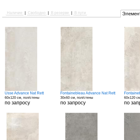
Наличие
|
Свободно
|
В резерве
|
В пути
Элемен
Usse Advance Nat Rett
Fontainebleau Advance Nat Rett
Fontaine
60x120 см, пол/стены
30x60 см, пол/стены
60x120 см
по запросу
по запросу
по зап