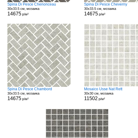
Spina Di Pesce Chenonceau
Spina Di Pesce Cheverny
30x33.5 см, мозаика
30x33.5 см, мозаика
14675
14675
р/м²
р/м²
Spina Di Pesce Chambord
Mosaico Usse Nat Rett
30x33.5 см, мозаика
30x30 см, мозаика
14675
11502
р/м²
р/м²