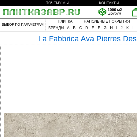
ПОЧЕМУ МЫ
КОНТАКТЫ
1000 м2
шоурум
ПЛИТКА
НАПОЛЬНЫЕ ПОКРЫТИЯ
ВЫБОР ПО ПАРАМЕТРАМ
БРЕНДЫ:
A
B
C
D
E
F
G
H
I
J
K
L
La Fabbrica Ava
Pierres De