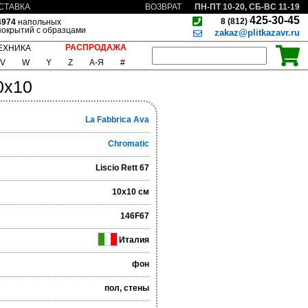
ПН-ПТ 10-20, СБ-ВС 11-19
СТАВКА
ВОЗВРАТ
425-30-45
8 (812)
4974
напольных
покрытий с образцами
zakaz@plitkazavr.ru
РАСПРОДАЖА
ЕХНИКА
V
W
Y
Z
А-Я
#
10x10
La Fabbrica Ava
Chromatic
Liscio Rett 67
10x10 см
146F67
Италия
фон
пол, стены