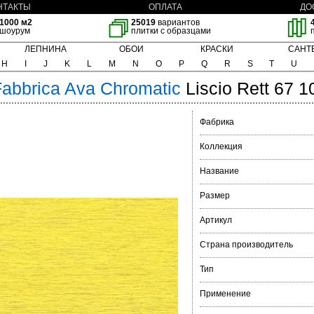
НТАКТЫ
ОПЛАТА
ДО
1000 м2
25019
вариантов
шоурум
плитки с образцами
ЛЕПНИНА
ОБОИ
КРАСКИ
САНТ
H
I
J
K
L
M
N
O
P
Q
R
S
T
U
Fabbrica Ava
Chromatic
Liscio Rett 67 
Фабрика
Коллекция
Название
Размер
Артикул
Страна производитель
Тип
Применение