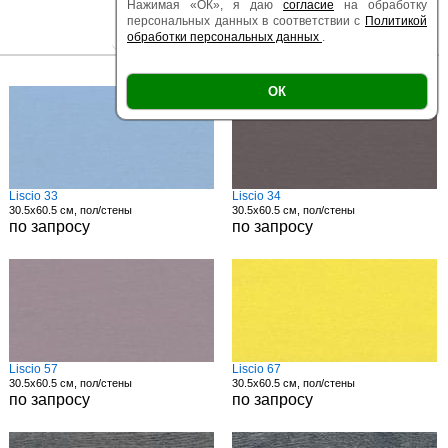
Нажимая «ОК», я даю
согласие
на обработку
персональных данных в соответствии с
Политикой
обработки персональных данных
.
|
|
Есть образец
Поверхность
Размер
ОК
Liscio 33
Liscio 34
30.5x60.5 см, пол/стены
30.5x60.5 см, пол/стены
по запросу
по запросу
Liscio 57
Liscio 67
30.5x60.5 см, пол/стены
30.5x60.5 см, пол/стены
по запросу
по запросу