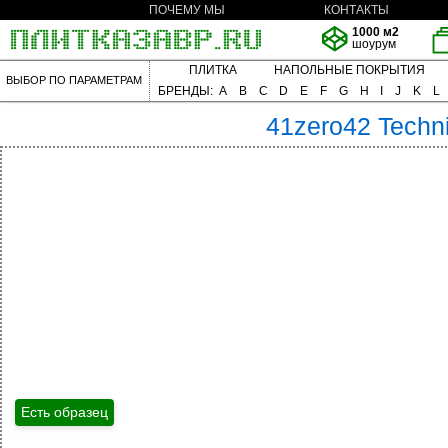
ПОЧЕМУ МЫ
КОНТАКТЫ
1000 м2
шоурум
ПЛИТКА
НАПОЛЬНЫЕ ПОКРЫТИЯ
ВЫБОР ПО ПАРАМЕТРАМ
БРЕНДЫ:
A
B
C
D
E
F
G
H
I
J
K
L
41zero42
Techn
Есть образец