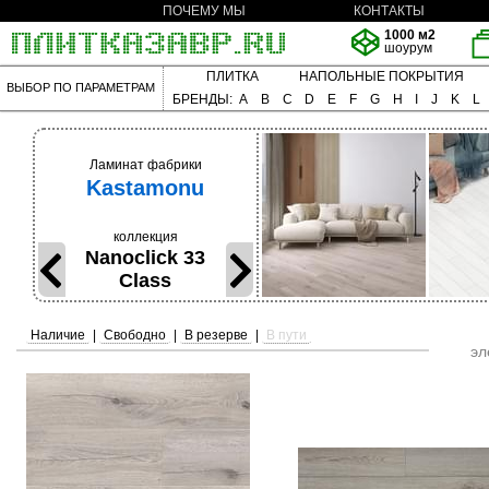
ПОЧЕМУ МЫ
КОНТАКТЫ
1000 м2
шоурум
ПЛИТКА
НАПОЛЬНЫЕ ПОКРЫТИЯ
ВЫБОР ПО ПАРАМЕТРАМ
БРЕНДЫ:
A
B
C
D
E
F
G
H
I
J
K
L
Ламинат фабрики
Kastamonu
коллекция
Nanoclick 33
Class
Наличие
|
Свободно
|
В резерве
|
В пути
эл