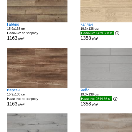
Габбро
Каплан
15.9x138 см
19.3x138 см
Наличие: по запросу
Наличие: 1429.688 м²
1163
1358
р/м²
р/м²
Йерсен
Йейл
15.9x138 см
19.3x138 см
Наличие: по запросу
Наличие: 2544.36 м²
1163
1358
р/м²
р/м²