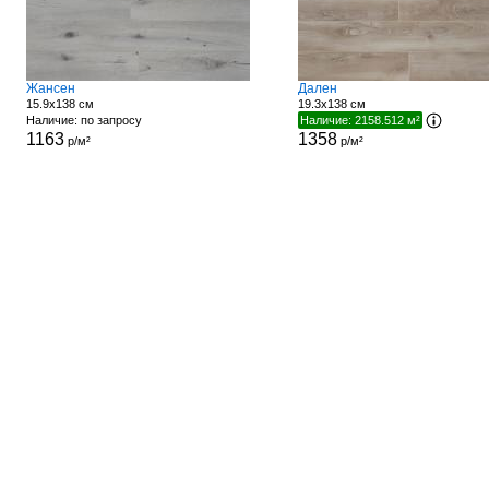
Жансен
Дален
15.9x138 см
19.3x138 см
Наличие: по запросу
Наличие: 2158.512 м²
1163
1358
р/м²
р/м²