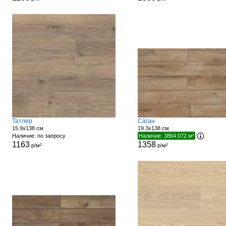
Татлер
Саган
15.9x138 см
19.3x138 см
Наличие: по запросу
Наличие: 3864.072 м²
1163
1358
р/м²
р/м²