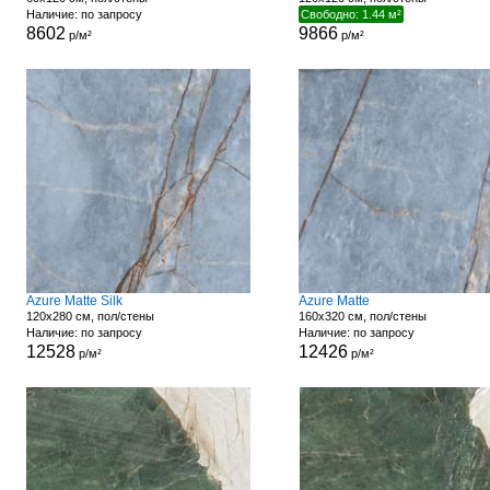
Наличие: по запросу
Свободно: 1.44 м²
8602
9866
р/м²
р/м²
Azure Matte Silk
Azure Matte
120x280 см, пол/стены
160x320 см, пол/стены
Наличие: по запросу
Наличие: по запросу
12528
12426
р/м²
р/м²