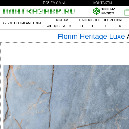
ПОЧЕМУ МЫ
КОНТАКТЫ
1000 м2
шоурум
ПЛИТКА
НАПОЛЬНЫЕ ПОКРЫТИЯ
ВЫБОР ПО ПАРАМЕТРАМ
БРЕНДЫ:
A
B
C
D
E
F
G
H
I
J
K
L
Florim
Heritage Luxe