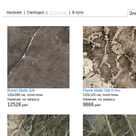
Наличие
|
Свободно
|
В резерве
|
В пути
Эл
Brown Matte Silk
Flame Matte Silk 9 mm
120x280 см, пол/стены
120x120 см, пол/стены
Наличие: по запросу
Наличие: по запросу
12528
9866
р/м²
р/м²