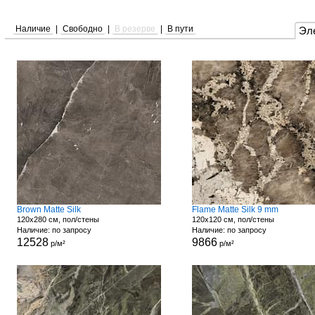
Наличие
|
Свободно
|
В резерве
|
В пути
Эл
Brown Matte Silk
Flame Matte Silk 9 mm
120x280 см, пол/стены
120x120 см, пол/стены
Наличие: по запросу
Наличие: по запросу
12528
9866
р/м²
р/м²