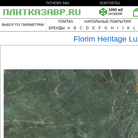
ПОЧЕМУ МЫ
КОНТАКТЫ
1000 м2
шоурум
ПЛИТКА
НАПОЛЬНЫЕ ПОКРЫТИЯ
ВЫБОР ПО ПАРАМЕТРАМ
БРЕНДЫ:
A
B
C
D
E
F
G
H
I
J
K
L
Florim
Heritage L