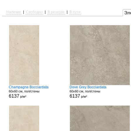
Наличие
|
Свободно
|
В резерве
|
В пути
Эл
Champagne Bocciardata
Dove Grey Bocciardata
60x60 см, пол/стены
60x60 см, пол/стены
6137
6137
р/м²
р/м²