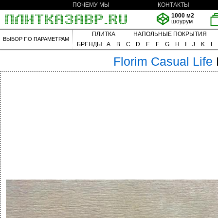
ПОЧЕМУ МЫ
КОНТАКТЫ
1000 м2
шоурум
ПЛИТКА
НАПОЛЬНЫЕ ПОКРЫТИЯ
ВЫБОР ПО ПАРАМЕТРАМ
БРЕНДЫ:
A
B
C
D
E
F
G
H
I
J
K
L
Florim
Casual Life