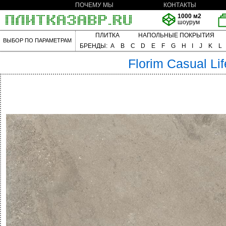
ПОЧЕМУ МЫ
КОНТАКТЫ
1000 м2
шоурум
ПЛИТКА
НАПОЛЬНЫЕ ПОКРЫТИЯ
ВЫБОР ПО ПАРАМЕТРАМ
БРЕНДЫ:
A
B
C
D
E
F
G
H
I
J
K
L
Florim
Casual Lif