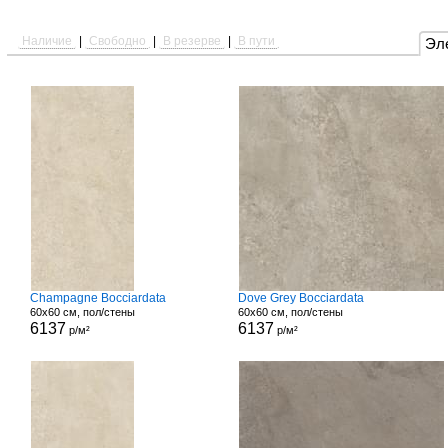
Наличие
|
Свободно
|
В резерве
|
В пути
Эл
Champagne Bocciardata
Dove Grey Bocciardata
60x60 см, пол/стены
60x60 см, пол/стены
6137
6137
р/м²
р/м²