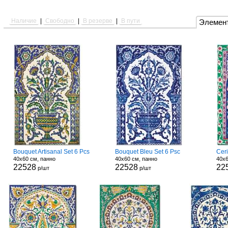
Наличие
|
Свободно
|
В резерве
|
В пути
Элемен
Bouquet Artisanal Set 6 Pcs
Bouquet Bleu Set 6 Psc
Ceri
40x60 см, панно
40x60 см, панно
40x6
22528
22528
22
р/шт
р/шт