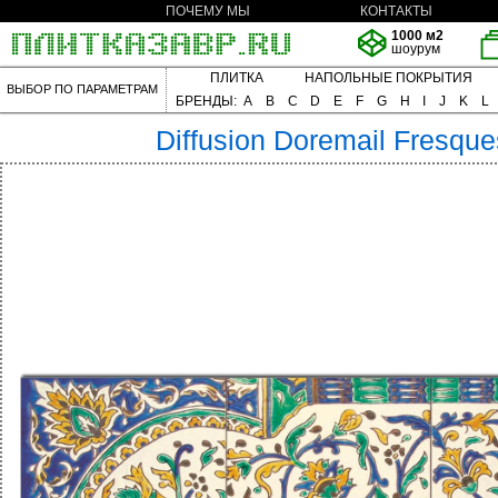
ПОЧЕМУ МЫ
КОНТАКТЫ
1000 м2
шоурум
ПЛИТКА
НАПОЛЬНЫЕ ПОКРЫТИЯ
ВЫБОР ПО ПАРАМЕТРАМ
БРЕНДЫ:
A
B
C
D
E
F
G
H
I
J
K
L
Diffusion
Doremail Fresque