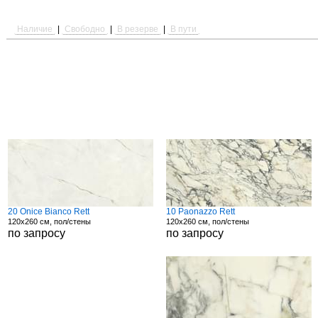
Наличие
|
Свободно
|
В резерве
|
В пути
20 Onice Bianco Rett
10 Paonazzo Rett
120x260 см, пол/стены
120x260 см, пол/стены
по запросу
по запросу