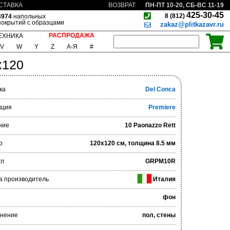
ПН-ПТ 10-20, СБ-ВС 11-19
СТАВКА
ВОЗВРАТ
425-30-45
8 (812)
4974
напольных
покрытий с образцами
zakaz@plitkazavr.ru
РАСПРОДАЖА
ЕХНИКА
V
W
Y
Z
А-Я
#
x120
ка
Del Conca
кция
Premiere
ние
10 Paonazzo Rett
р
120x120 см, толщина 8.5 мм
ул
GRPM10R
а производитель
Италия
фон
нение
пол, стены