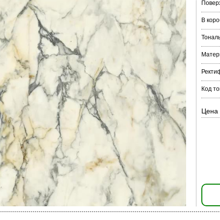
Повер
В коро
Тонал
Матер
Ректи
Код то
Цена 