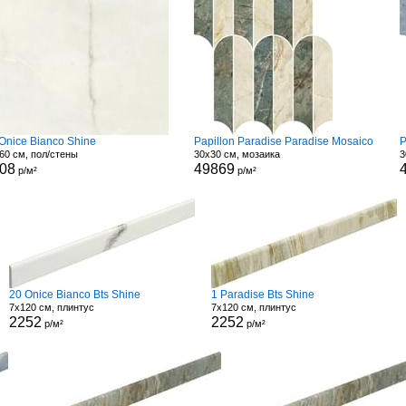
Onice Bianco Shine
Papillon Paradise Paradise Mosaico
60 см, пол/стены
30x30 см, мозаика
3
08
49869
р/м²
р/м²
20 Onice Bianco Bts Shine
1 Paradise Bts Shine
7x120 см, плинтус
7x120 см, плинтус
2252
2252
р/м²
р/м²