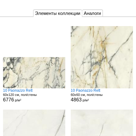
Элементы коллекции
Аналоги
10 Paonazzo Rett
10 Paonazzo Rett
60x120 см, пол/стены
60x60 см, пол/стены
6776
4863
р/м²
р/м²