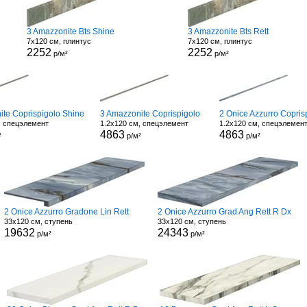
3 Amazzonite Bts Shine
3 Amazzonite Bts Rett
7x120 см, плинтус
7x120 см, плинтус
2252
2252
р/м²
р/м²
ite Coprispigolo Shine
3 Amazzonite Coprispigolo
2 Onice Azzurro Copris
, спецэлемент
1.2x120 см, спецэлемент
1.2x120 см, спецэлемен
4863
4863
²
р/м²
р/м²
2 Onice Azzurro Gradone Lin Rett
2 Onice Azzurro Grad Ang Rett R Dx
33x120 см, ступень
33x120 см, ступень
19632
24343
р/м²
р/м²