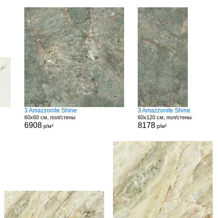
3 Amazzonite Shine
3 Amazzonite Shine
60x60 см, пол/стены
60x120 см, пол/стены
6908
8178
р/м²
р/м²