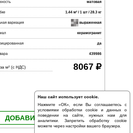
хность
матовая
бке
1.44 м² / 1 шт / 28.3 кг
ьная вариация
выраженная
иал
керамогранит
фицированная
да
вара
439986
8067
за м² (с НДС)
Наш сайт использует cookie.
Нажмите «ОК», если Вы соглашаетесь с
условиями обработки cookie и данных о
поведении на сайте, нужных нам для
ДОБАВИТЬ В КОРЗИНУ
аналитики. Запретить обработку cookie
можете через настройки вашего браузера.