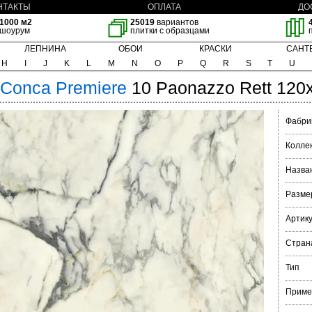
НТАКТЫ
ОПЛАТА
ДО
1000 м2
25019
вариантов
шоурум
плитки с образцами
ЛЕПНИНА
ОБОИ
КРАСКИ
САНТ
H
I
J
K
L
M
N
O
P
Q
R
S
T
U
 Conca
Premiere
10 Paonazzo Rett 120
Фабри
Колле
Назва
Разме
Артик
Стран
Тип
Приме