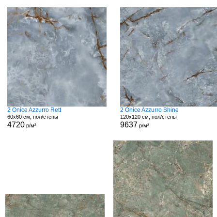
2 Onice Azzurro Rett
2 Onice Azzurro Shine
60x60 см, пол/стены
120x120 см, пол/стены
4720
9637
р/м²
р/м²