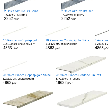
2 Onice Azzurro Bts Shine
2 Onice Azzurro Bts Rett
7x120 см, плинтус
7x120 см, плинтус
2252
2252
р/м²
р/м²
10 Paonazzo Coprispigolo
10 Paonazzo Coprispigolo Shine
3 Amazzon
1.2x120 см, спецэлемент
1.2x120 см, спецэлемент
1.2x120 см
4863
4863
4863
р/м²
р/м²
р/м
20 Onice Bianco Coprispigolo Shine
20 Onice Bianco Gradone Lin Rett
1.2x120 см, спецэлемент
33x120 см, ступень
4863
19632
р/м²
р/м²