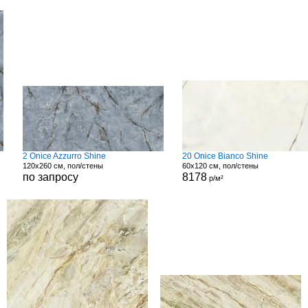
2 Onice Azzurro Shine
20 Onice Bianco Shine
120x260 см, пол/стены
60x120 см, пол/стены
по запросу
8178
р/м²