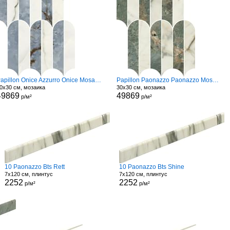
Papillon Onice Azzurro Onice Mosaico
Papillon Paonazzo Paonazzo Mosaico
0x30 см, мозаика
30x30 см, мозаика
49869
49869
р/м²
р/м²
10 Paonazzo Bts Rett
10 Paonazzo Bts Shine
7x120 см, плинтус
7x120 см, плинтус
2252
2252
р/м²
р/м²