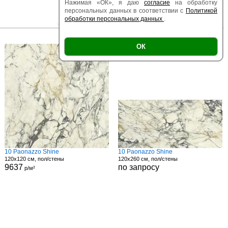
Нажимая «ОК», я даю
согласие
на обработку
персональных данных в соответствии с
Политикой
обработки персональных данных
.
|
|
Есть образец
Поверхность
Размер
ОК
10 Paonazzo Shine
10 Paonazzo Shine
120x120 см, пол/стены
120x260 см, пол/стены
9637
по запросу
р/м²