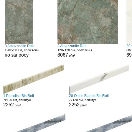
3 Amazzonite Rett
3 Amazzonite Rett
20 
120x260 см, пол/стены
120x120 см, пол/стены
60x
по запросу
8067
69
р/м²
1 Paradise Bts Rett
20 Onice Bianco Bts Rett
7x120 см, плинтус
7x120 см, плинтус
2252
2252
р/м²
р/м²