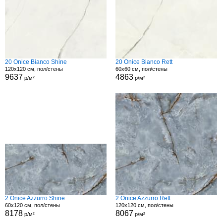
20 Onice Bianco Shine
20 Onice Bianco Rett
120x120 см, пол/стены
60x60 см, пол/стены
9637
4863
р/м²
р/м²
2 Onice Azzurro Shine
2 Onice Azzurro Rett
60x120 см, пол/стены
120x120 см, пол/стены
8178
8067
р/м²
р/м²