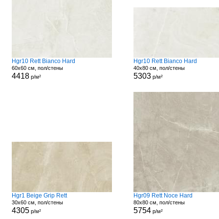
Hgr10 Rett Bianco Hard
Hgr10 Rett Bianco Hard
60x60 см, пол/стены
40x80 см, пол/стены
4418
5303
р/м²
р/м²
Hgr1 Beige Grip Rett
Hgr09 Rett Noce Hard
30x60 см, пол/стены
80x80 см, пол/стены
4305
5754
р/м²
р/м²