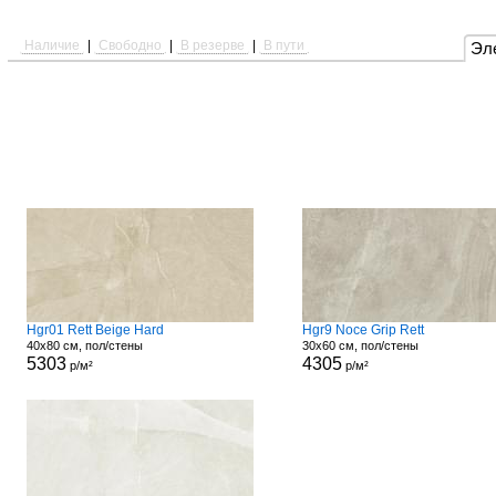
Наличие
|
Свободно
|
В резерве
|
В пути
Эл
Hgr01 Rett Beige Hard
Hgr9 Noce Grip Rett
40x80 см, пол/стены
30x60 см, пол/стены
5303
4305
р/м²
р/м²