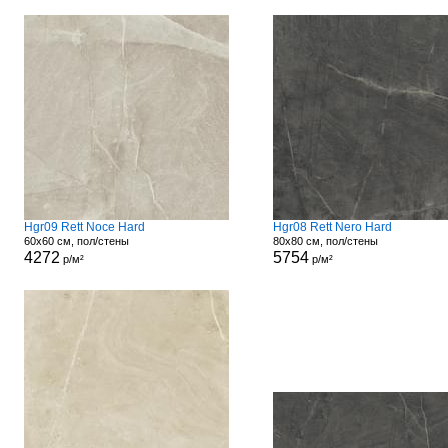
Hgr09 Rett Noce Hard
Hgr08 Rett Nero Hard
60x60 см, пол/стены
80x80 см, пол/стены
4272
5754
р/м²
р/м²