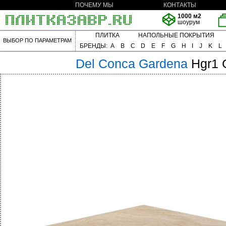
ПОЧЕМУ МЫ
КОНТАКТЫ
1000 м2
шоурум
ПЛИТКА
НАПОЛЬНЫЕ ПОКРЫТИЯ
ВЫБОР ПО ПАРАМЕТРАМ
БРЕНДЫ:
A
B
C
D
E
F
G
H
I
J
K
L
Del Conca
Gardena
Hgr1 