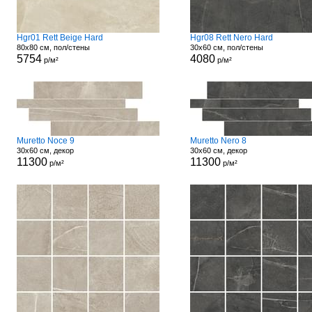
Hgr01 Rett Beige Hard
Hgr08 Rett Nero Hard
80x80 см, пол/стены
30x60 см, пол/стены
5754
4080
р/м²
р/м²
Muretto Noce 9
Muretto Nero 8
30x60 см, декор
30x60 см, декор
11300
11300
р/м²
р/м²