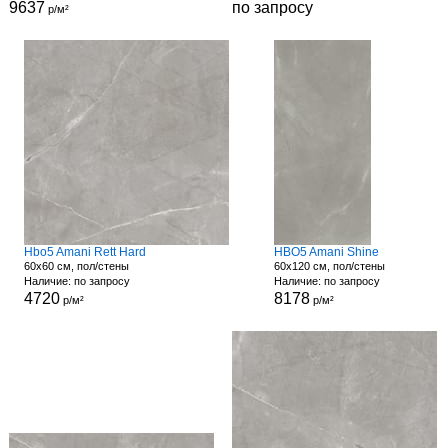
9637
по запросу
р/м²
Hbo5 Amani Rett Hard
HBO5 Amani Shine
60x60 см, пол/стены
60x120 см, пол/стены
Наличие: по запросу
Наличие: по запросу
4720
8178
р/м²
р/м²