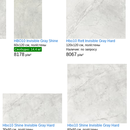
HBO10 Invisible Gray Shine
Hbo10 Rett Invisible Gray Hard
60x120 см, пол/стены
120x120 см, пол/стены
Свободно: 14.4 м²
Наличие: по запросу
8178
8067
р/м²
р/м²
Hbo10 Shine Invisible Gray Hard
Hbo10 Shine Invisible Gray Hard
30x60 см, пол/стены
60x60 см, пол/стены