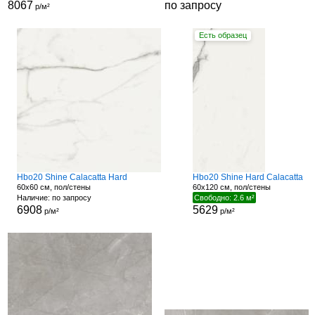
8067
по запросу
р/м²
Есть образец
Hbo20 Shine Calacatta Hard
Hbo20 Shine Hard Calacatta
60x60 см, пол/стены
60x120 см, пол/стены
Наличие: по запросу
Свободно: 2.6 м²
6908
5629
р/м²
р/м²