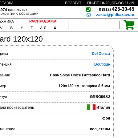
ПН-ПТ 10-20, СБ-ВС 11-19
СТАВКА
ВОЗВРАТ
425-30-45
8 (812)
4974
напольных
покрытий с образцами
zakaz@plitkazavr.ru
РАСПРОДАЖА
ЕХНИКА
V
W
Y
Z
А-Я
#
Hard 120x120
рика
Del Conca
лекция
Boutique
вание
Hbo6 Shine Onice Fantastico Hard
мер
120x120 см, толщина 8.5 мм
икул
GRBO06SJ
ана производитель
Италия
фон
менение
пол, стены