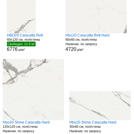
HBO20 Calacatta Rett
Hbo20 Calacatta Rett Hard
60x120 см, пол/стены
60x60 см, пол/стены
Свободно: 21.6 м²
Наличие: по запросу
6776
4720
р/м²
р/м²
Hbo20 Shine Calacatta Hard
Hbo20 Shine Calacatta Hard
120x120 см, пол/стены
30x60 см, пол/стены
Наличие: по запросу
Наличие: по запросу