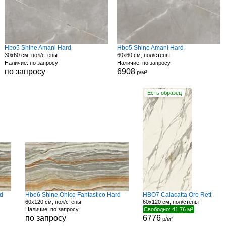
Hbo5 Shine Amani Hard
Hbo5 Shine Amani Hard
30x60 см, пол/стены
60x60 см, пол/стены
Наличие: по запросу
Наличие: по запросу
по запросу
6908
р/м²
Есть образец
rd
Hbo6 Shine Onice Fantastico Hard
HBO7 Calacatta Oro Rett
60x120 см, пол/стены
60x120 см, пол/стены
Наличие: по запросу
Свободно: 41.76 м²
по запросу
6776
р/м²