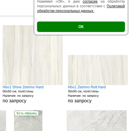
Нажимая «ОК», я даю
согласие
на обработку
персональных данных в соответствии с
Политикой
обработки персональных данных
.
|
|
Есть образец
Поверхность
Размер
ОК
Hbo1 Shine Zebrino Hard
Hbo1 Zebrino Rett Hard
60x60 см, пол/стены
30x60 см, пол/стены
Наличие: по запросу
Наличие: по запросу
по запросу
по запросу
Есть образец