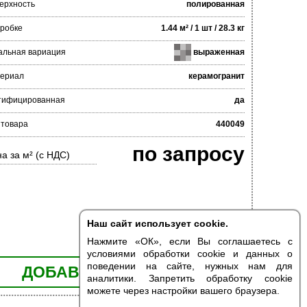
ерхность
полированная
оробке
1.44 м² / 1 шт / 28.3 кг
альная вариация
выраженная
ериал
керамогранит
тифицированная
да
 товара
440049
по запросу
а за м² (с НДС)
Наш сайт использует cookie.
Нажмите «ОК», если Вы соглашаетесь с
условиями обработки cookie и данных о
поведении на сайте, нужных нам для
ДОБАВИТЬ В КОРЗИНУ
аналитики. Запретить обработку cookie
можете через настройки вашего браузера.