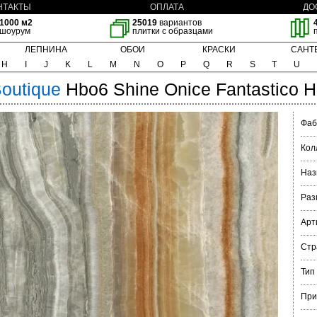
НТАКТЫ
ОПЛАТА
ДО
1000 м2
25019
вариантов
шоурум
плитки с образцами
ЛЕПНИНА
ОБОИ
КРАСКИ
САНТ
H
I
J
K
L
M
N
O
P
Q
R
S
T
U
outique
Hbo6 Shine Onice Fantastico 
Фаб
Кол
Наз
Раз
Арт
Стр
Тип
При