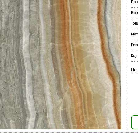
Пов
В к
Тон
Мат
Рек
Код
Цен