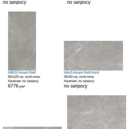
по запросу
по запросу
HBO5 Amani Rett
Hbo5 Amani Rett Hard
60x120 см, пол/стены
30x60 см, пол/стены
Наличие: по запросу
Наличие: по запросу
6776
по запросу
р/м²