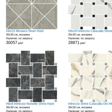
Hbo15 Mosaico Silver Hard
30x30 см, мозаика
30x30 см, мозаика
Наличие: по запросу
Наличие: по запросу
30057
28871
р/м²
р/м²
Hbo8 Intreccio Noisette Shine Hard
Intreccio Shine Calacatta Oro 
30x30 см, мозаика
30x30 см, мозаика
Наличие: по запросу
Наличие: по запросу