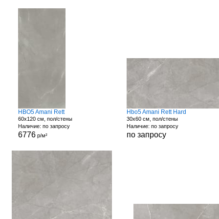
HBO5 Amani Rett
Hbo5 Amani Rett Hard
60x120 см, пол/стены
30x60 см, пол/стены
Наличие: по запросу
Наличие: по запросу
6776
по запросу
р/м²