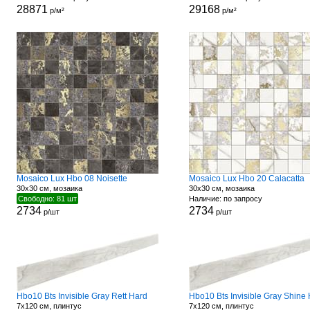
28871
29168
р/м²
р/м²
Mosaico Lux Hbo 08 Noisette
Mosaico Lux Hbo 20 Calacatta
30x30 см, мозаика
30x30 см, мозаика
Свободно: 81 шт
Наличие: по запросу
2734
2734
р/шт
р/шт
Hbo10 Bts Invisible Gray Rett Hard
Hbo10 Bts Invisible Gray Shine
7x120 см, плинтус
7x120 см, плинтус