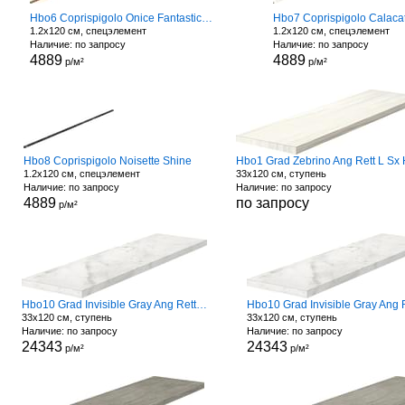
Hbo6 Coprispigolo Onice Fantastico Shine
Hbo7 Coprispigolo Calaca
1.2x120 см, спецэлемент
1.2x120 см, спецэлемент
Наличие: по запросу
Наличие: по запросу
4889
4889
р/м²
р/м²
Hbo8 Coprispigolo Noisette Shine
1.2x120 см, спецэлемент
33x120 см, ступень
Наличие: по запросу
Наличие: по запросу
4889
по запросу
р/м²
Hbo10 Grad Invisible Gray Ang Rett L Sx Hard
33x120 см, ступень
33x120 см, ступень
Наличие: по запросу
Наличие: по запросу
24343
24343
р/м²
р/м²