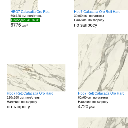
HBO7 Calacatta Oro Rett
Hbo7 Calacatta Oro Rett Hard
60x120 см, пол/стены
30x60 см, пол/стены
Свободно: 41.76 м²
Наличие: по запросу
6776
по запросу
р/м²
Hbo7 Rett Calacatta Oro Hard
Hbo7 Rett Calacatta Oro Hard
120x260 см, пол/стены
60x60 см, пол/стены
Наличие: по запросу
Наличие: по запросу
по запросу
4720
р/м²