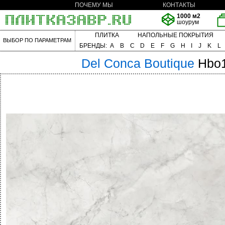
ПОЧЕМУ МЫ
КОНТАКТЫ
1000 м2
шоурум
ПЛИТКА
НАПОЛЬНЫЕ ПОКРЫТИЯ
ВЫБОР ПО ПАРАМЕТРАМ
БРЕНДЫ:
A
B
C
D
E
F
G
H
I
J
K
L
Del Conca
Boutique
Hbo1