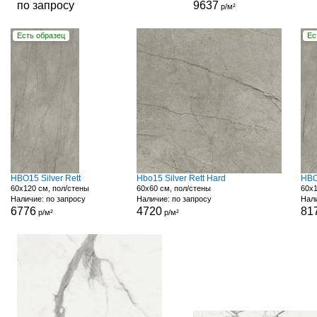
по запросу
9637
р/м²
Есть образец
Ес
HBO15 Silver Rett
Hbo15 Silver Rett Hard
HBO
60x120 см, пол/стены
60x60 см, пол/стены
60x1
Наличие: по запросу
Наличие: по запросу
Нали
6776
4720
81
р/м²
р/м²