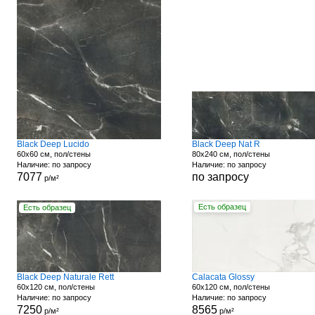
Black Deep Lucido
Black Deep Nat R
60x60 см, пол/стены
80x240 см, пол/стены
Наличие: по запросу
Наличие: по запросу
7077
по запросу
р/м²
Есть образец
Есть образец
Black Deep Naturale Rett
Calacata Glossy
60x120 см, пол/стены
60x120 см, пол/стены
Наличие: по запросу
Наличие: по запросу
7250
8565
р/м²
р/м²