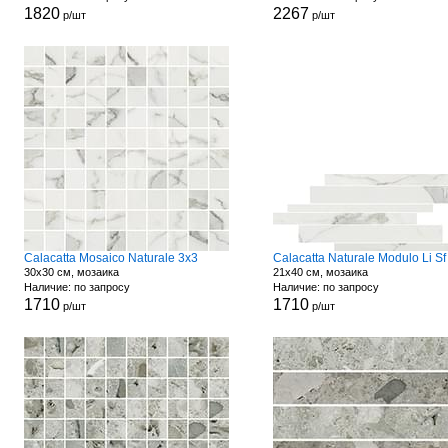
1820
2267
р/шт
р/шт
Calacatta Mosaico Naturale 3x3
Calacatta Naturale Modulo Li Sf
30x30 см, мозаика
21x40 см, мозаика
Наличие: по запросу
Наличие: по запросу
1710
1710
р/шт
р/шт