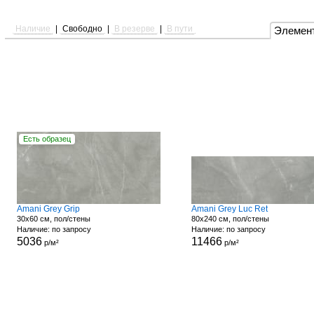
Наличие
|
Свободно
|
В резерве
|
В пути
Элемен
Есть образец
Amani Grey Grip
Amani Grey Luc Ret
30x60 см, пол/стены
80x240 см, пол/стены
Наличие: по запросу
Наличие: по запросу
5036
11466
р/м²
р/м²