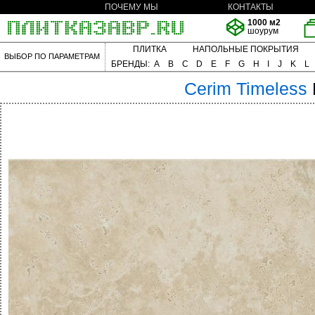
ПОЧЕМУ МЫ
КОНТАКТЫ
1000 м2
шоурум
ПЛИТКА
НАПОЛЬНЫЕ ПОКРЫТИЯ
ВЫБОР ПО ПАРАМЕТРАМ
БРЕНДЫ:
A
B
C
D
E
F
G
H
I
J
K
L
Cerim
Timeless