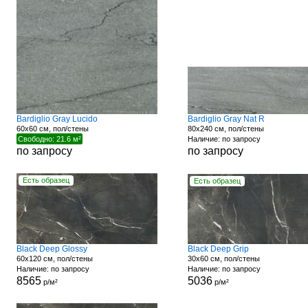
Bardiglio Gray Lucido
Bardiglio Gray Nat R
60x60 см, пол/стены
80x240 см, пол/стены
Свободно: 21.6 м²
Наличие: по запросу
по запросу
по запросу
Есть образец
Есть образец
Black Deep Glossy
Black Deep Grip
60x120 см, пол/стены
30x60 см, пол/стены
Наличие: по запросу
Наличие: по запросу
8565
5036
р/м²
р/м²