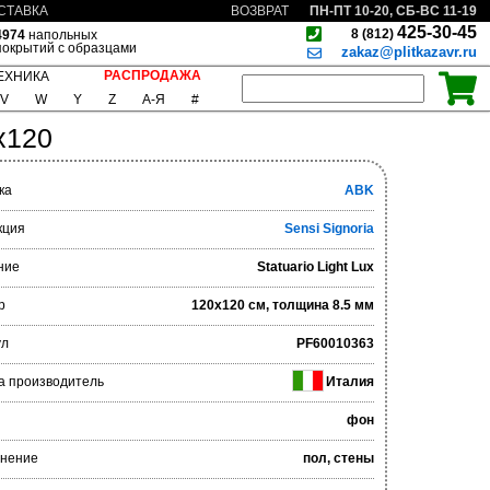
ПН-ПТ 10-20, СБ-ВС 11-19
СТАВКА
ВОЗВРАТ
425-30-45
8 (812)
4974
напольных
покрытий с образцами
zakaz@plitkazavr.ru
РАСПРОДАЖА
ЕХНИКА
V
W
Y
Z
А-Я
#
0x120
ка
ABK
кция
Sensi Signoria
ние
Statuario Light Lux
р
120x120 см, толщина 8.5 мм
ул
PF60010363
а производитель
Италия
фон
нение
пол, стены