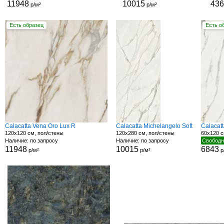
11948
10015
43
р/м²
р/м²
Есть образец
Есть о
Calacatta Vena Oro Lux R
Calacatta Michelangelo Soft
Calacat
120x120 см, пол/стены
120x280 см, пол/стены
60x120 с
Наличие: по запросу
Наличие: по запросу
Свободно
11948
10015
6843
р/м²
р/м²
р