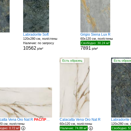
Labradorite Soft
Grigio Siena Lux R
120x280 см, пол/стены
60x120 см, пол/стены
Наличие: по запросу
Свободно: 30.24 м²
10562
7891
р/м²
р/м²
Есть образец
Есть образ
catta Vena Oro Nat R
РАСПРОДАЖА
Calacatta Vena Oro Nat R
Labradorite
20 см, пол/стены
60x120 см, пол/стены
120x280 см, 
одно: 0.72 м²
Наличие: 74.88 м²
Свободно: 53