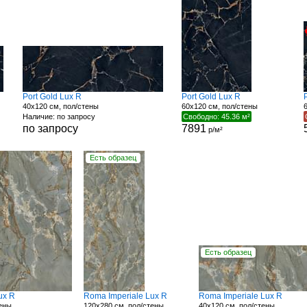
Port Gold Lux R
Port Gold Lux R
40x120 см, пол/стены
60x120 см, пол/стены
Наличие: по запросу
Свободно: 45.36 м²
по запросу
7891
р/м²
Есть образец
Есть образец
ux R
Roma Imperiale Lux R
Roma Imperiale Lux R
тены
120x280 см, пол/стены
40x120 см, пол/стены