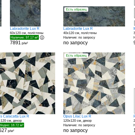
Есть образец
Labradorite Lux R
Labradorite Lux R
60x120 см, пол/стены
40x120 см, пол/стены
Наличие: 97.17 м²
Наличие: по запросу
7891
по запросу
р/м²
Есть образец
s Calacatta Lux R
Opus Lilac Lux R
120 см, декор
120x120 см, декор
бодно: 18.72 м²
Наличие: по запросу
527
по запросу
р/м²