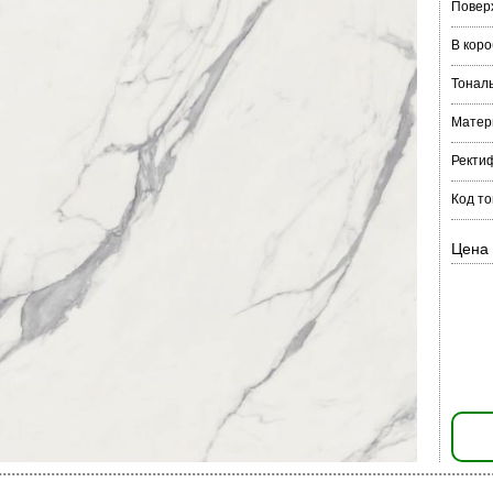
Повер
В коро
Тонал
Матер
Ректи
Код то
Цена 