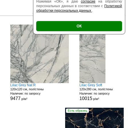
Нажимая «ОК», я даю
согласие
на обработку
персональных данных в соответствии с
Политикой
обработки персональных данных
.
|
|
Есть образец
Поверхность
Размер
ОК
Lilac Grey Nat R
Lilac Grey Soft
120x120 см, пол/стены
120x280 см, пол/стены
Наличие: по запросу
Наличие: по запросу
9477
10015
р/м²
р/м²
Есть образец