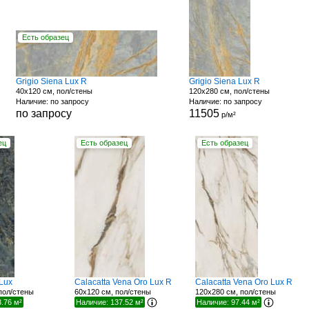
Есть образец
Grigio Siena Lux R
Grigio Siena Lux R
40x120 см, пол/стены
120x280 см, пол/стены
Наличие: по запросу
Наличие: по запросу
по запросу
11505
р/м²
ец
Есть образец
Есть образец
 Lux
Calacatta Vena Oro Lux R
Calacatta Vena Oro Lux R
пол/стены
60x120 см, пол/стены
120x280 см, пол/стены
.76 м²
Наличие: 137.52 м²
Наличие: 97.44 м²