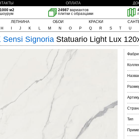
НТАКТЫ
ОПЛАТА
ДО
1000 м2
24987
вариантов
шоурум
плитки с образцами
ЛЕПНИНА
ОБОИ
КРАСКИ
САНТ
H
I
J
K
L
M
N
O
P
Q
R
S
T
U
K
Sensi Signoria
Statuario Light Lux 12
Фабри
Колле
Назва
Разме
Артик
Стран
Тип
Приме