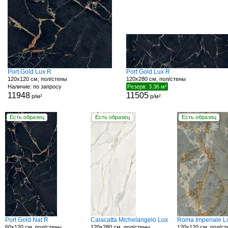
Port Gold Lux R
Port Gold Lux R
120x120 см, пол/стены
120x280 см, пол/стены
Наличие: по запросу
Резерв: 3.36 м²
11948
11505
р/м²
р/м²
Есть образец
Есть образец
Есть образец
Port Gold Nat R
Calacatta Michelangelo Lux
Roma Imperiale L
60x120 см, пол/стены
120x280 см, пол/стены
120x120 см, пол/с