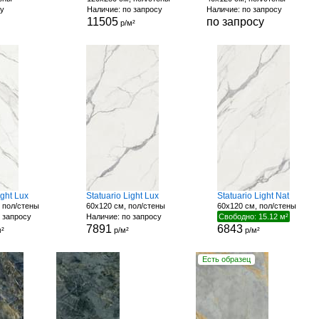
су
Наличие: по запросу
Наличие: по запросу
11505
по запросу
р/м²
ight Lux
Statuario Light Lux
Statuario Light Nat
 пол/стены
60x120 см, пол/стены
60x120 см, пол/стены
 запросу
Наличие: по запросу
Свободно: 15.12 м²
7891
6843
²
р/м²
р/м²
Есть образец