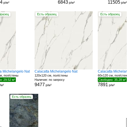
64
6843
11505
р/м²
р/м²
р/м²
бразец
Есть образец
Есть образец
ta Michelangelo Nat
Calacatta Michelangelo Nat
Calacatta Michela
м, пол/стены
120x120 см, пол/стены
60x120 см, пол/сте
: 29.52 м²
Наличие: по запросу
Свободно: 35.28 м²
9477
7891
/м²
р/м²
р/м²
Есть образец