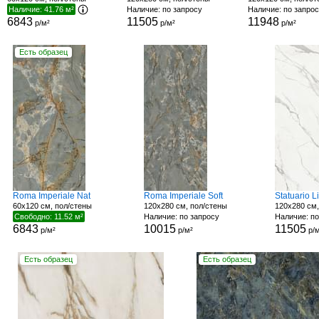
Наличие: 41.76 м²
Наличие: по запросу
Наличие: по запро
6843
11505
11948
р/м²
р/м²
р/м²
Есть образец
Roma Imperiale Nat
Roma Imperiale Soft
Statuario L
60x120 см, пол/стены
120x280 см, пол/стены
120x280 см,
Свободно: 11.52 м²
Наличие: по запросу
Наличие: по
6843
10015
11505
р/м²
р/м²
р/м
Есть образец
Есть образец