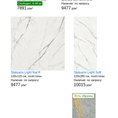
Свободно: 6.48 м²
Наличие: по запросу
7891
9477
р/м²
р/м²
Statuario Light Nat R
Statuario Light Soft
120x120 см, пол/стены
120x280 см, пол/стены
Наличие: по запросу
Наличие: по запросу
9477
10015
р/м²
р/м²
Есть образец