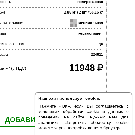
хность
полированная
бке
2.88 м² / 2 шт / 56.16 кг
ьная вариация
минимальная
иал
керамогранит
фицированная
да
вара
224911
11948
за м² (с НДС)
Наш сайт использует cookie.
Нажмите «ОК», если Вы соглашаетесь с
условиями обработки cookie и данных о
поведении на сайте, нужных нам для
ДОБАВИТЬ В КОРЗИНУ
аналитики. Запретить обработку cookie
можете через настройки вашего браузера.