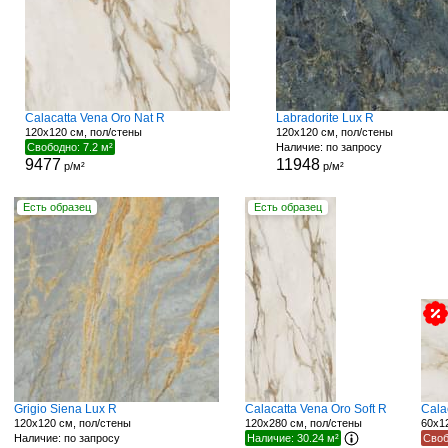
Calacatta Vena Oro Nat R
Labradorite Lux R
120x120 см, пол/стены
120x120 см, пол/стены
Свободно: 7.2 м²
Наличие: по запросу
9477
11948
р/м²
р/м²
Есть образец
Есть образец
Grigio Siena Lux R
Calacatta Vena Oro Soft R
Cala
120x120 см, пол/стены
120x280 см, пол/стены
60x1
Наличие: по запросу
Наличие: 30.24 м²
Своб