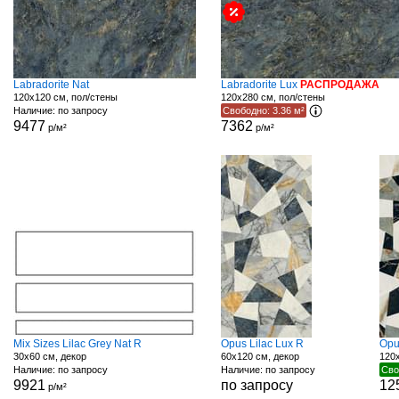
Labradorite Nat
Labradorite Lux
РАСПРОДАЖА
120x120 см, пол/стены
120x280 см, пол/стены
Наличие: по запросу
Свободно: 3.36 м²
9477
7362
р/м²
р/м²
Mix Sizes Lilac Grey Nat R
Opus Lilac Lux R
Opu
30x60 см, декор
60x120 см, декор
120x
Наличие: по запросу
Наличие: по запросу
Сво
9921
по запросу
12
р/м²