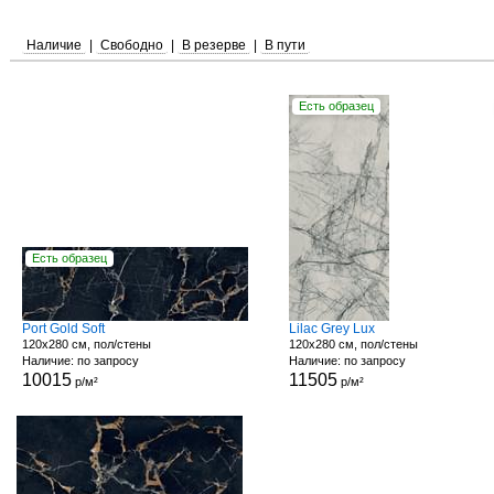
Наличие
|
Свободно
|
В резерве
|
В пути
Есть образец
Есть образец
Port Gold Soft
Lilac Grey Lux
120x280 см, пол/стены
120x280 см, пол/стены
Наличие: по запросу
Наличие: по запросу
10015
11505
р/м²
р/м²