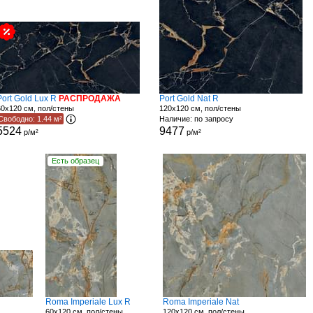
Port Gold Lux R
РАСПРОДАЖА
Port Gold Nat R
60x120 см, пол/стены
120x120 см, пол/стены
Свободно: 1.44 м²
Наличие: по запросу
5524
9477
р/м²
р/м²
Есть образец
Roma Imperiale Lux R
Roma Imperiale Nat
60x120 см, пол/стены
120x120 см, пол/стены