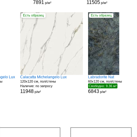
7891
11505
р/м²
р/м²
Есть образец
Есть образец
ngelo Lux
Calacatta Michelangelo Lux
Labradorite Nat
ны
120x120 см, пол/стены
60x120 см, пол/стены
Наличие: по запросу
Свободно: 9.36 м²
11948
6843
р/м²
р/м²