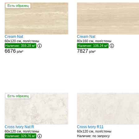
Есть образец
Cream Nat
Cream Nat
60x120 см, пол/стены
80x160 см, пол/стены
Наличие: 359.28 м²
Наличие: 106.24 м²
6676
7827
р/м²
р/м²
Есть образец
Cross Ivory Nat R
Cross Ivory R11
60x120 см, пол/стены
60x120 см, пол/стены
Наличие: 329.76 м²
Наличие: по запросу