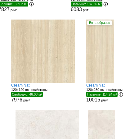
Наличие: 339.2 м²
Наличие: 187.36 м²
7827
6083
р/м²
р/м²
Есть образец
Cream Nat
Cream Nat
120x120 см, пол/стены
120x280 см, пол/стены
Свободно: 46.08 м²
Наличие: 114.24 м²
7976
10015
р/м²
р/м²