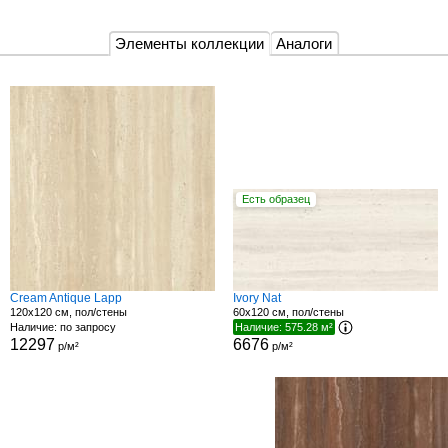
Элементы коллекции
Аналоги
Есть образец
Cream Antique Lapp
Ivory Nat
120x120 см, пол/стены
60x120 см, пол/стены
Наличие: по запросу
Наличие: 575.28 м²
12297
6676
р/м²
р/м²