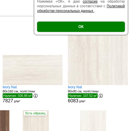
Нажимая «ОК», я даю
согласие
на обработку
персональных данных в соответствии с
Политикой
обработки персональных данных
.
|
|
Есть образец
Поверхность
Размер
ОК
Ivory Nat
Ivory Nat
80x160 см, пол/стены
80x80 см, пол/стены
Наличие: 506.88 м²
Наличие: 107.52 м²
7827
6083
р/м²
р/м²
Есть образец