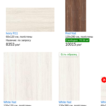
Ivory R11
Red Nat
60x120 см, пол/стены
120x280 см, пол/стены
Наличие: по запросу
Свободно: 70.56 м²
8353
10015
р/м²
р/м²
Есть образец
White Nat
White Nat
Whi
120x120 см, пол/стены
120x280 см, пол/стены
60x1