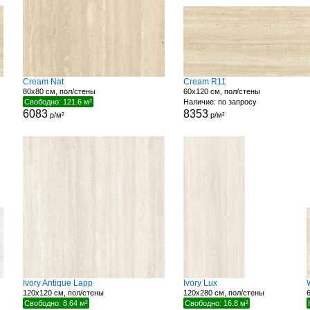
Cream Nat
Cream R11
80x80 см, пол/стены
60x120 см, пол/стены
Свободно: 121.6 м²
Наличие: по запросу
6083
8353
р/м²
р/м²
Ivory Antique Lapp
Ivory Lux
120x120 см, пол/стены
120x280 см, пол/стены
Свободно: 8.64 м²
Свободно: 16.8 м²