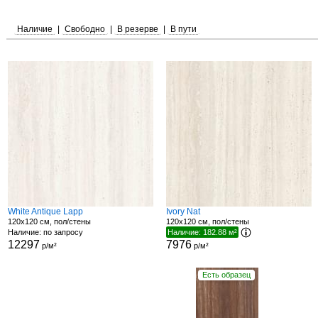
Наличие
|
Свободно
|
В резерве
|
В пути
White Antique Lapp
Ivory Nat
120x120 см, пол/стены
120x120 см, пол/стены
Наличие: по запросу
Наличие: 182.88 м²
12297
7976
р/м²
р/м²
Есть образец