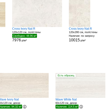
Cross Ivory Nat R
Cross Ivory Nat R
120x120 см, пол/стены
120x280 см, пол/стены
Свободно: 48.96 м²
Наличие: по запросу
7976
10015
р/м²
р/м²
Есть образец
Wave Ivory Nat
Wave White Nat
60x120 см, декор
60x120 см, декор
Наличие: 94.32 м²
Наличие: 114.5 м²