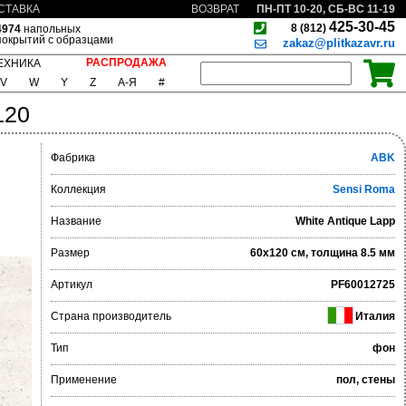
ПН-ПТ 10-20, СБ-ВС 11-19
СТАВКА
ВОЗВРАТ
425-30-45
8 (812)
4974
напольных
покрытий с образцами
zakaz@plitkazavr.ru
РАСПРОДАЖА
ЕХНИКА
V
W
Y
Z
А-Я
#
120
Фабрика
ABK
Коллекция
Sensi Roma
Название
White Antique Lapp
Размер
60x120 см, толщина 8.5 мм
Артикул
PF60012725
Страна производитель
Италия
Тип
фон
Применение
пол, стены