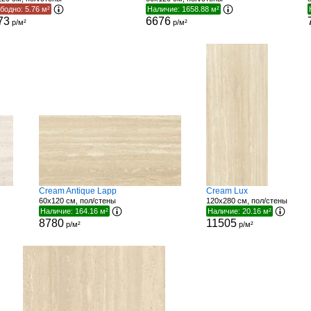
бодно: 5.76 м²
Наличие: 1658.88 м²
73
6676
р/м²
р/м²
Cream Antique Lapp
Cream Lux
60x120 см, пол/стены
120x280 см, пол/стены
Наличие: 164.16 м²
Наличие: 20.16 м²
8780
11505
р/м²
р/м²