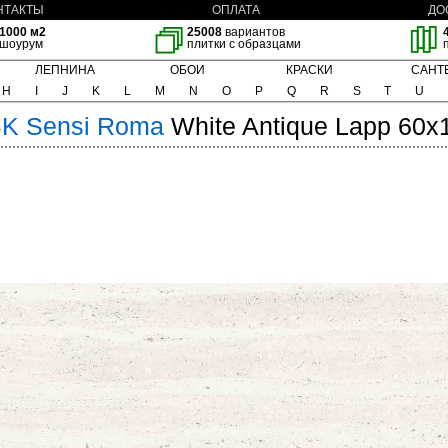
НТАКТЫ
ОПЛАТА
ДО
1000 м2
25008
вариантов
шоурум
плитки с образцами
ЛЕПНИНА
ОБОИ
КРАСКИ
САНТ
H
I
J
K
L
M
N
O
P
Q
R
S
T
U
BK
Sensi Roma
White Antique Lapp 60x