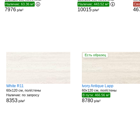
Наличие: 63.36 м²
Наличие: 443.52 м²
Сво
7976
10015
46
р/м²
р/м²
Есть образец
White R11
Ivory Antique Lapp
60x120 см, пол/стены
60x120 см, пол/стены
Наличие: по запросу
В пути: 466.56 м²
8353
8780
р/м²
р/м²