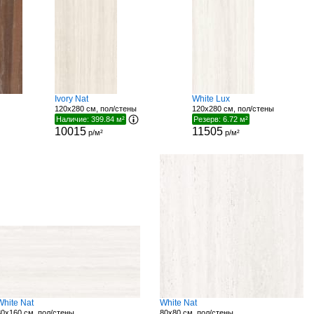
Ivory Nat
White Lux
120x280 см, пол/стены
120x280 см, пол/стены
Наличие: 399.84 м²
Резерв: 6.72 м²
10015
11505
р/м²
р/м²
White Nat
White Nat
80x160 см, пол/стены
80x80 см, пол/стены