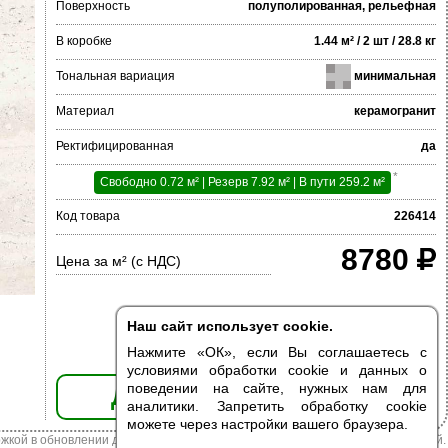
Поверхность
полуполированная, рельефная
В коробке
1.44 м² / 2 шт / 28.8 кг
Тональная вариация
минимальная
Материал
керамогранит
Ректифицированная
да
*
Свободно 0.72 м² | Резерв 7.92 м² | В пути 259.2 м²
Код товара
226414
8780
Цена за м² (с НДС)
Наш сайт использует cookie.
Нажмите «ОК», если Вы соглашаетесь с
условиями обработки cookie и данных о
поведении на сайте, нужных нам для
ДОБАВИТЬ В КОРЗИНУ
аналитики. Запретить обработку cookie
можете через настройки вашего браузера.
жкой в обновлении данных. Цена из наличия может отличаться от указанной.