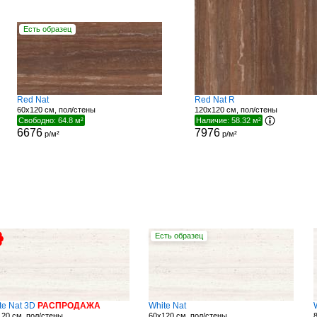
Есть образец
Red Nat
Red Nat R
60x120 см, пол/стены
120x120 см, пол/стены
Свободно: 64.8 м²
Наличие: 58.32 м²
6676
7976
р/м²
р/м²
Есть образец
te Nat 3D
РАСПРОДАЖА
White Nat
20 см, пол/стены
60x120 см, пол/стены