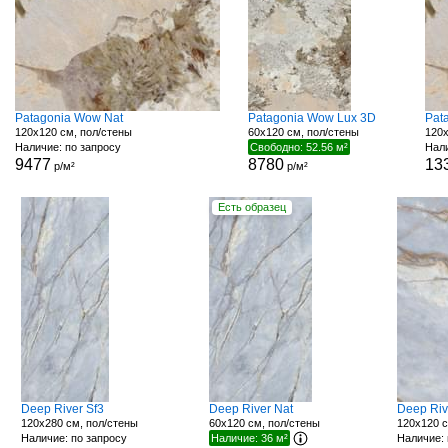
Patagonia Wow Nat
Patagonia Wow Lux 3D
Pat
120x120 см, пол/стены
60x120 см, пол/стены
120x
Наличие: по запросу
Свободно: 52.56 м²
Нали
9477
8780
13
р/м²
р/м²
Есть образец
Deep River Sf3
Deep River Nat
Deep Riv
120x280 см, пол/стены
60x120 см, пол/стены
120x120 с
Наличие: по запросу
Наличие: 36 м²
Наличие: 