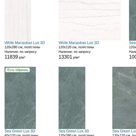
White Macaubas Lux 3D
White Macaubas Lux 3D
Sea
120x280 см, пол/стены
120x120 см, пол/стены
120x
Наличие: по запросу
Наличие: по запросу
Нали
11839
13301
10
р/м²
р/м²
Есть образец
Sea Green Lux 3D
Sea Green Lux 3D
Sea Green Lu
60x120 см, пол/стены
120x280 см, пол/стены
120x120 см, по