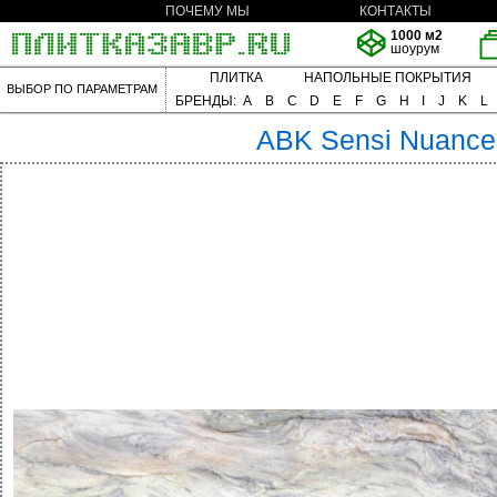
ПОЧЕМУ МЫ
КОНТАКТЫ
1000 м2
шоурум
ПЛИТКА
НАПОЛЬНЫЕ ПОКРЫТИЯ
ВЫБОР ПО ПАРАМЕТРАМ
БРЕНДЫ:
A
B
C
D
E
F
G
H
I
J
K
L
ABK
Sensi Nuance