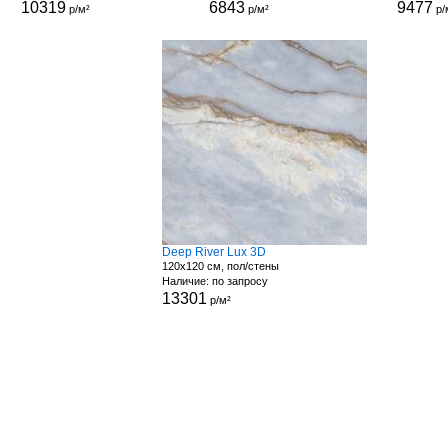
10319
6843
9477
р/м²
р/м²
р/
Deep River Lux 3D
120x120 см, пол/стены
Наличие: по запросу
13301
р/м²