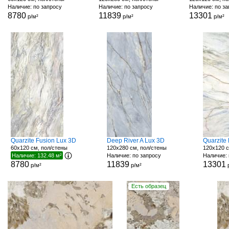
Наличие: по запросу
Наличие: по запросу
Наличие: по з
8780
11839
13301
р/м²
р/м²
р/м²
Quarzite Fusion Lux 3D
Deep River A Lux 3D
Quarzite
60x120 см, пол/стены
120x280 см, пол/стены
120x120 с
Наличие: 132.48 м²
Наличие: по запросу
Наличие: 
8780
11839
13301
р/м²
р/м²
Есть образец