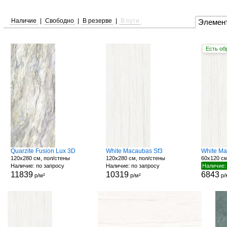
Наличие
|
Свободно
|
В резерве
|
В пути
Элемен
Есть об
Quarzite Fusion Lux 3D
White Macaubas Sf3
White Ma
120x280 см, пол/стены
120x280 см, пол/стены
60x120 см
Наличие: по запросу
Наличие: по запросу
Наличие:
11839
10319
6843
р/м²
р/м²
р/