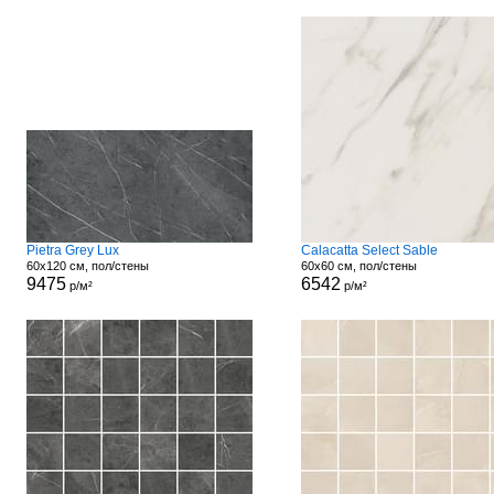
Pietra Grey Lux
Calacatta Select Sable
60x120 см, пол/стены
60x60 см, пол/стены
9475
6542
р/м²
р/м²