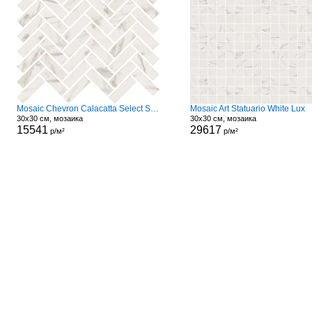
Mosaic Chevron Calacatta Select Sable
Mosaic Art Statuario White Lux
30x30 см, мозаика
30x30 см, мозаика
15541
29617
р/м²
р/м²