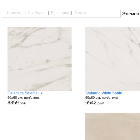
Наличие
|
Свободно
|
В резерве
|
В пути
Элемен
Calacatta Select Lux
Statuario White Sable
60x60 см, пол/стены
60x60 см, пол/стены
8859
6542
р/м²
р/м²