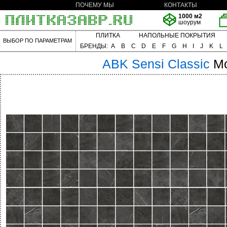
ПОЧЕМУ МЫ
КОНТАКТЫ
1000 м2
шоурум
ПЛИТКА
НАПОЛЬНЫЕ ПОКРЫТИЯ
ВЫБОР ПО ПАРАМЕТРАМ
БРЕНДЫ:
A
B
C
D
E
F
G
H
I
J
K
L
ABK
Sensi Classic
Mo